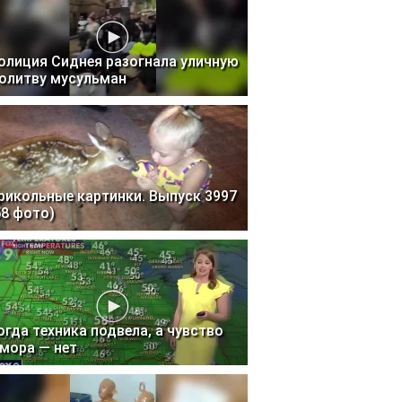
олиция Сиднея разогнала уличную
олитву мусульман
рикольные картинки. Выпуск 3997
58 фото)
огда техника подвела, а чувство
мора — нет