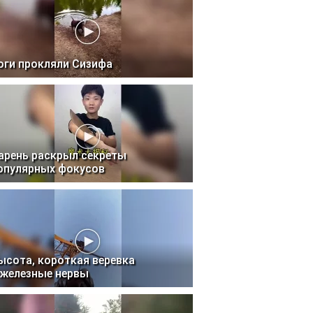
оги прокляли Сизифа
арень раскрыл секреты
опулярных фокусов
ысота, короткая веревка
 железные нервы