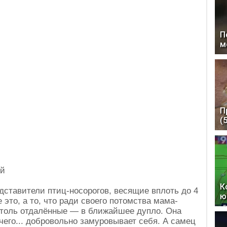
П
м
П
(
ой
К
дставители птиц-носорогов, весящие вплоть до 4
ю
 это, а то, что ради своего потомства мама-
 столь отдалённые — в ближайшее дупло. Она
 чего... добровольно замуровывает себя. А самец