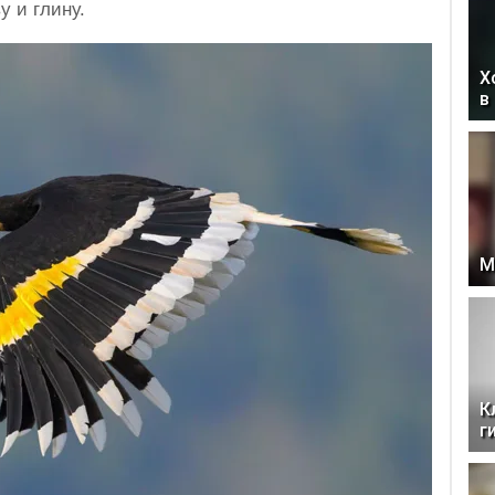
у и глину.
Х
в
М
К
г