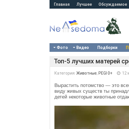
Главная
Лучшее
Обсуждаемое
Фото
Видео
Подборки
П
Топ-5 лучших матерей с
Категория:
Животные
,
PEGI 0+
12 
Вырастить потомство — это всег
виду живых существ ты принадл
детей некоторые животные отда