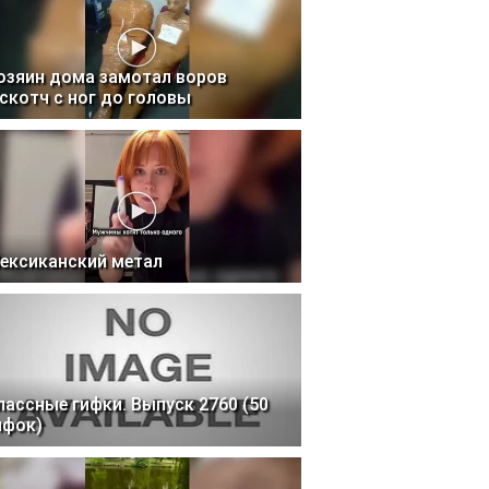
озяин дома замотал воров
 скотч с ног до головы
ексиканский метал
лассные гифки. Выпуск 2760 (50
ифок)