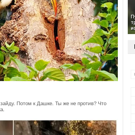
П
т
и
 зайду. Потом к Дашке. Ты же не против? Что
а.