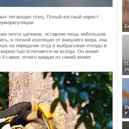
ных летающих птиц. Полый костный нарост
терморегуляции.
Б
ьми почти целиком, оставляя лишь небольшое
есь, в полной изоляции от внешнего мира, она
ишь на передачки отца и выбрасывая отходы в
е верностью отличается не всегда. Он может
4 самок, отчего каждая из семей может
П
п
В
и