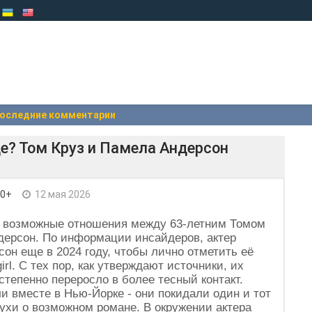
оследние комментарии
е? Том Круз и Памела Андерсон
 0+
12 мая 2026
т возможные отношения между 63-летним Томом
дерсон. По информации инсайдеров, актер
он еще в 2024 году, чтобы лично отметить её
rl. С тех пор, как утверждают источники, их
тепенно переросло в более тесный контакт.
и вместе в Нью-Йорке - они покидали один и тот
лухи о возможном романе. В окружении актера