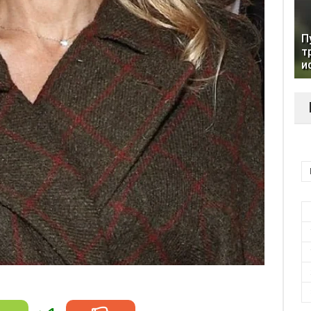
П
т
и