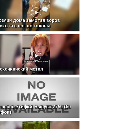
озяин дома замотал воров
 скотч с ног до головы
ексиканский метал
лассные гифки. Выпуск 2760 (50
ифок)