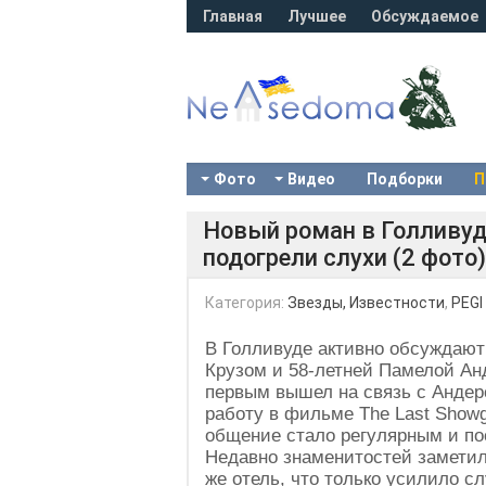
Главная
Лучшее
Обсуждаемое
Фото
Видео
Подборки
П
Новый роман в Голливуд
подогрели слухи (2 фото)
Категория:
Звезды, Известности
,
PEGI
В Голливуде активно обсуждаю
Крузом и 58-летней Памелой Ан
первым вышел на связь с Андерс
работу в фильме The Last Showgi
общение стало регулярным и пос
Недавно знаменитостей заметил
же отель, что только усилило с