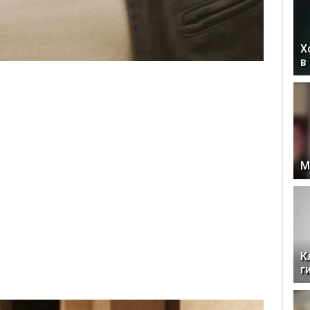
Х
в
М
К
г