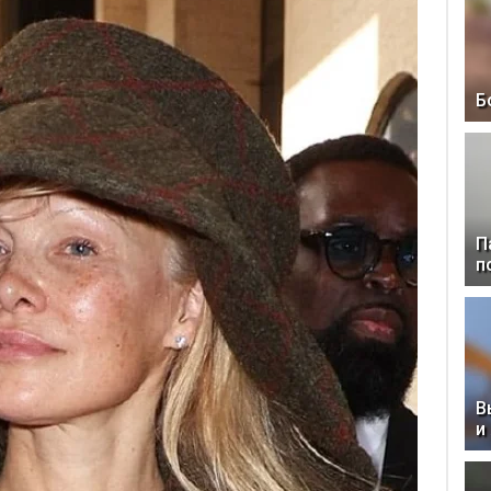
Б
П
п
В
и