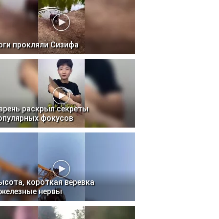
оги прокляли Сизифа
арень раскрыл секреты
опулярных фокусов
ысота, короткая веревка
 железные нервы