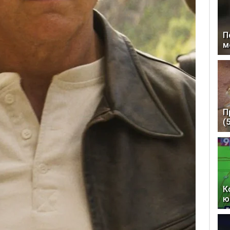
П
м
П
(
К
ю