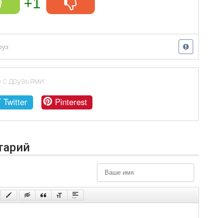
+1
руз
 с друзьями:
Twitter
Pinterest
тарий