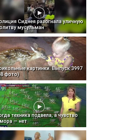
олиция Сиднея разогнала уличную
олитву мусульман
рикольные картинки. Выпуск 3997
58 фото)
огда техника подвела, а чувство
мора — нет