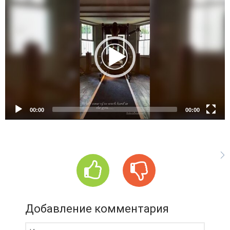
V
i
d
e
o
P
l
a
y
e
00:00
00:00
r
Добавление комментария