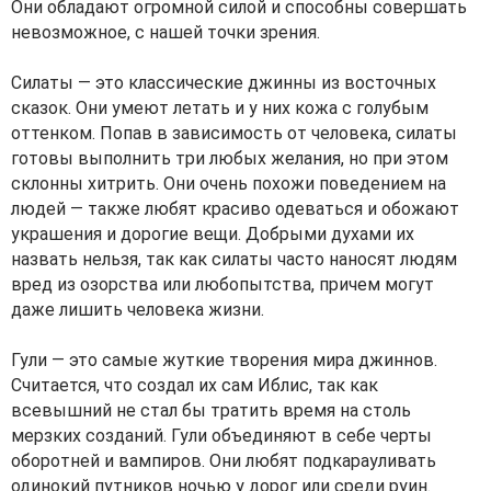
Они обладают огромной силой и способны совершать
невозможное, с нашей точки зрения.
Силаты — это классические джинны из восточных
сказок. Они умеют летать и у них кожа с голубым
оттенком. Попав в зависимость от человека, силаты
готовы выполнить три любых желания, но при этом
склонны хитрить. Они очень похожи поведением на
людей — также любят красиво одеваться и обожают
украшения и дорогие вещи. Добрыми духами их
назвать нельзя, так как силаты часто наносят людям
вред из озорства или любопытства, причем могут
даже лишить человека жизни.
Гули — это самые жуткие творения мира джиннов.
Считается, что создал их сам Иблис, так как
всевышний не стал бы тратить время на столь
мерзких созданий. Гули объединяют в себе черты
оборотней и вампиров. Они любят подкарауливать
одинокий путников ночью у дорог или среди руин.