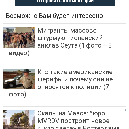
Отправить комментарий
Возможно Вам будет интересно
Мигранты массово
штурмуют испанский
анклав Сеута (1 фото + 8
видео)
Кто такие американские
шерифы и почему они не
относятся к полиции (7
фото)
Скалы на Маасе: бюро
MVRDV построит новое
«чудо света» в Роттердаме