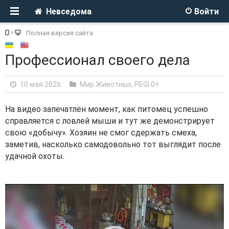
Невседома
Войти
Полная версия сайта
Профессионал своего дела
10 мая 2026
Мир Животных
,
PEGI 0+
На видео запечатлён момент, как питомец успешно
справляется с ловлей мыши и тут же демонстрирует
свою «добычу». Хозяин не смог сдержать смеха,
заметив, насколько самодовольно тот выглядит после
удачной охоты.
V
i
d
e