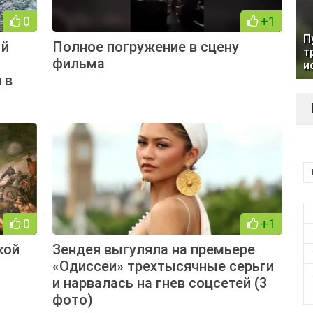
0
+1
П
ый
Полное погружение в сцену
т
фильма
и
 в
0
+1
кой
Зендея выгуляла на премьере
«Одиссеи» трехтысячные серьги
и нарвалась на гнев соцсетей (3
фото)