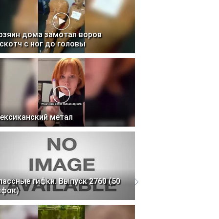
озяин дома замотал воров
 скотч с ног до головы
ексиканский метал
лассные гифки. Выпуск 2760 (50
ифок)