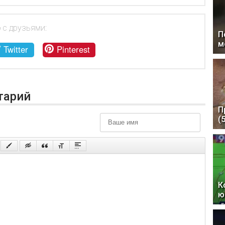
 с друзьями:
П
м
Twitter
Pinterest
тарий
П
(
К
ю