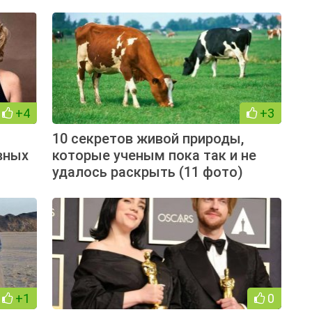
+4
+3
10 секретов живой природы,
вных
которые ученым пока так и не
удалось раскрыть (11 фото)
+1
0