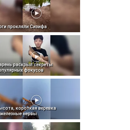
оги прокляли Сизифа
арень раскрыл секреты
опулярных фокусов
ысота, короткая веревка
 железные нервы