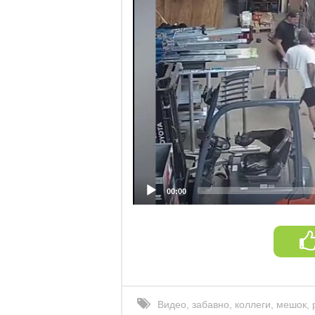
00:00
Видео
,
забавно
,
коллеги
,
мешок
,