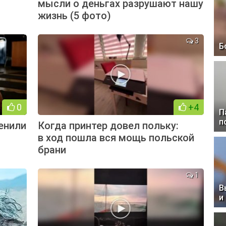
мысли о деньгах разрушают нашу
жизнь (5 фото)
3
Б
0
+4
П
п
енили
Когда принтер довел польку:
в ход пошла вся мощь польской
брани
1
В
и