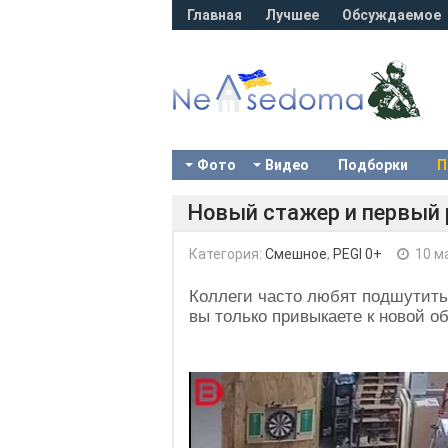
Главная
Лучшее
Обсуждаемое
Фото
Видео
Подборки
П
Новый стажер и первый
Категория:
Смешное
,
PEGI 0+
10 м
Коллеги часто любят подшутить
вы только привыкаете к новой об
Video
Player