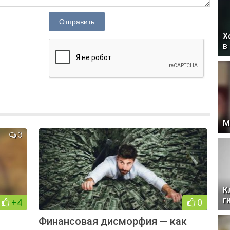
Отправить
Х
в
М
3
К
г
+4
0
Финансовая дисморфия — как