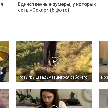
ия
Единственные зумеры, у которых
есть «Оскар» (6 фото)
 он
Розыгрыш задумавшегося рабочего
Роз