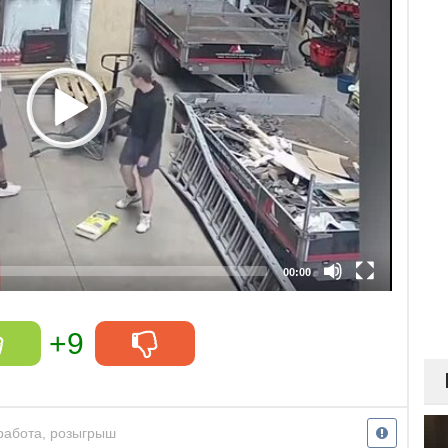
00:00
+9
работа
,
розыгрыш