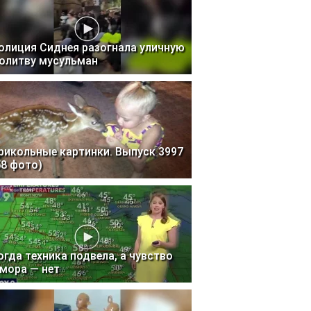
олиция Сиднея разогнала уличную
олитву мусульман
рикольные картинки. Выпуск 3997
58 фото)
огда техника подвела, а чувство
мора — нет