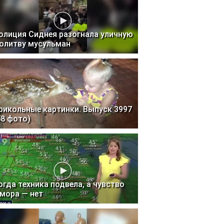
олиция Сиднея разогнала уличную
олитву мусульман
рикольные картинки. Выпуск 3997
58 фото)
огда техника подвела, а чувство
мора — нет