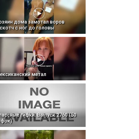
озяин дома замотал воров
 скотч с ног до головы
ексиканский метал
лассные гифки. Выпуск 2760 (50
ифок)