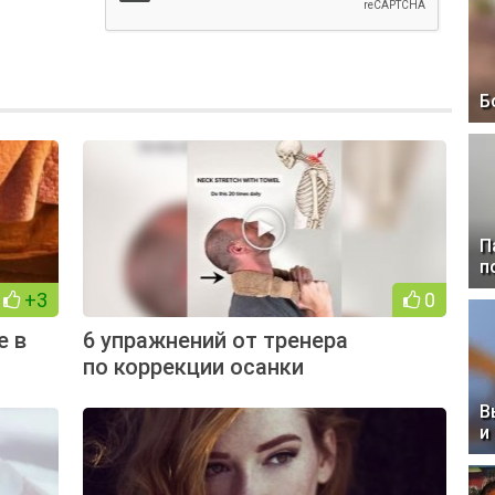
Б
П
п
+3
0
е в
6 упражнений от тренера
по коррекции осанки
В
и