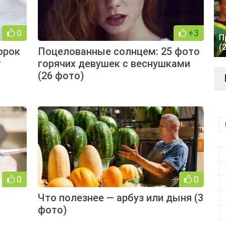
0
+3
П
(
орок
Поцелованные солнцем: 25 фото
т
горячих девушек с веснушками
(26 фото)
0
0
Что полезнее — арбуз или дыня (3
фото)