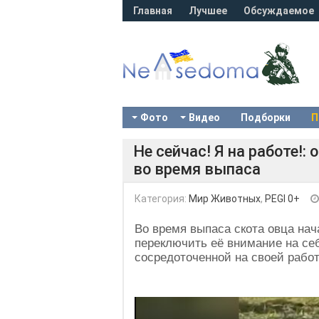
Главная
Лучшее
Обсуждаемое
Фото
Видео
Подборки
П
Не сейчас! Я на работе!:
во время выпаса
Категория:
Мир Животных
,
PEGI 0+
Во время выпаса скота овца нач
переключить её внимание на се
сосредоточенной на своей работ
Video
Player