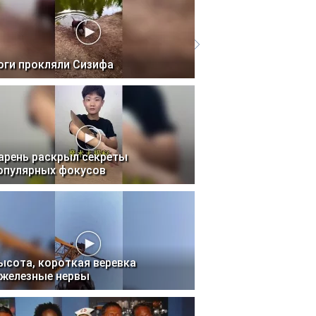
оги прокляли Сизифа
арень раскрыл секреты
опулярных фокусов
ысота, короткая веревка
 железные нервы