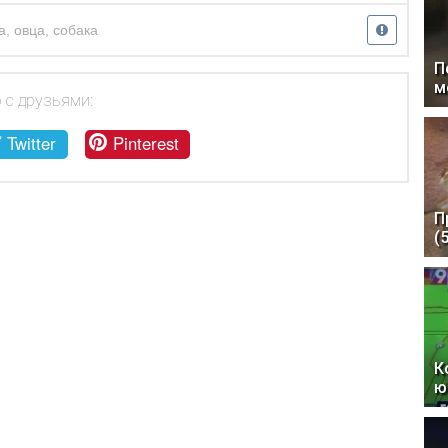
а
,
овца
,
собака
П
м
 с друзьями:
Twitter
Pinterest
П
(
К
ю