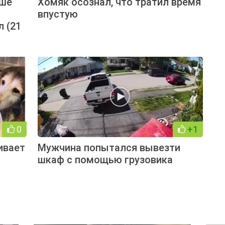
рше
Хомяк осознал, что тратил время
впустую
 (21
0
+1
ивает
Мужчина попытался вывезти
шкаф с помощью грузовика