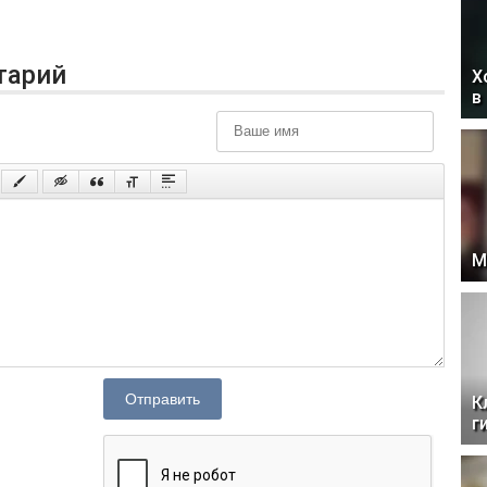
тарий
Х
в
М
Отправить
К
г