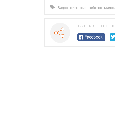
Видео
,
животные
,
забавно
,
милот
Поделитесь новостью
Facebook