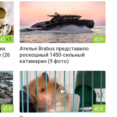
+3
0
ких
Ателье Brabus представило
 (26
роскошный 1450-сильный
катамаран (9 фото)
0
0