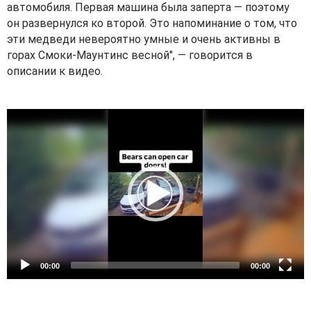
автомобиля. Первая машина была заперта — поэтому
он развернулся ко второй. Это напоминание о том, что
эти медведи невероятно умные и очень активны в
горах Смоки-Маунтинс весной", — говорится в
описании к видео.
V
i
d
e
o
P
l
a
y
e
00:00
00:00
r