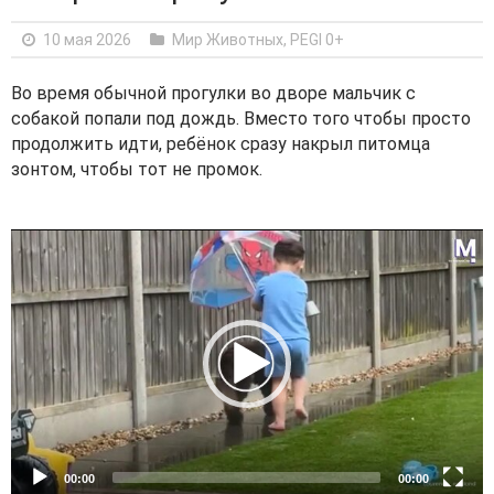
10 мая 2026
Мир Животных
,
PEGI 0+
Во время обычной прогулки во дворе мальчик с
собакой попали под дождь. Вместо того чтобы просто
продолжить идти, ребёнок сразу накрыл питомца
зонтом, чтобы тот не промок.
V
i
d
e
o
P
l
a
y
e
00:00
00:00