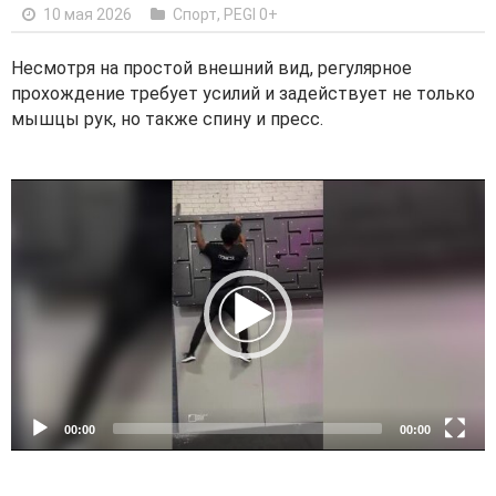
10 мая 2026
Спорт
,
PEGI 0+
Несмотря на простой внешний вид, регулярное
прохождение требует усилий и задействует не только
мышцы рук, но также спину и пресс.
V
i
d
e
o
P
l
a
y
e
00:00
00:00
r