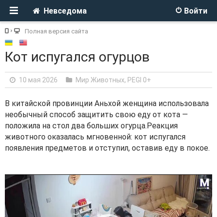
Невседома
Войти
Полная версия сайта
Кот испугался огурцов
10 мая 2026
Мир Животных
,
PEGI 0+
В китайской провинции Аньхой женщина использовала
необычный способ защитить свою еду от кота —
положила на стол два больших огурца.Реакция
животного оказалась мгновенной: кот испугался
появления предметов и отступил, оставив еду в покое.
V
i
d
e