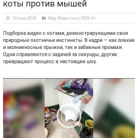
коты против мышей
10 мая 2026
Мир Животных
,
PEGI 0+
Подборка видео с котами, демонстрирующими свои
природные охотничьи инстинкты. В кадре — как ловкие
и молниеносные прыжки, так и забавные промахи.
Одни справляются с задачей за секунды, другие
превращают процесс в настоящее шоу.
V
i
d
e
o
P
l
a