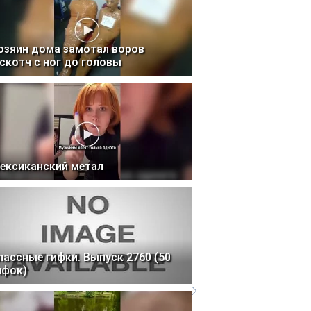
озяин дома замотал воров
 скотч с ног до головы
ексиканский метал
лассные гифки. Выпуск 2760 (50
ифок)