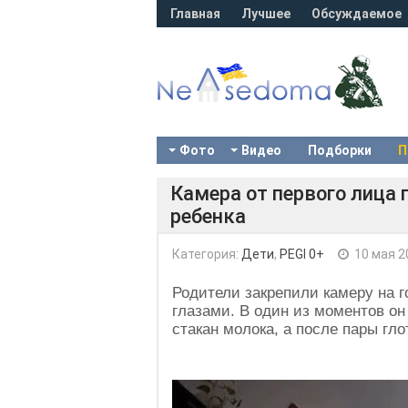
Главная
Лучшее
Обсуждаемое
Фото
Видео
Подборки
П
Камера от первого лица
ребенка
Категория:
Дети
,
PEGI 0+
10 мая 2
Родители закрепили камеру на 
глазами. В один из моментов о
стакан молока, а после пары гло
Video
Player