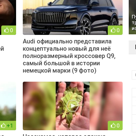
П
т
и
0
0
Audi официально представила
ей
концептуально новый для неё
полноразмерный кроссовер Q9,
самый большой в истории
немецкой марки (9 фото)
+1
0