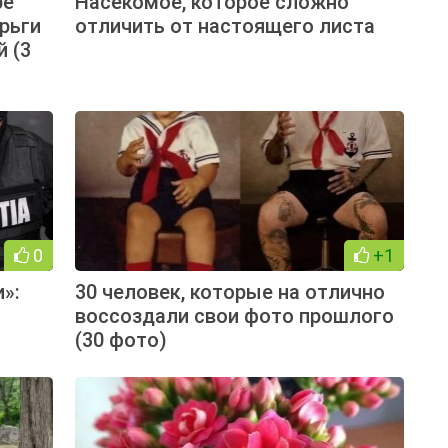
ре
Насекомое, которое сложно
рьги
отличить от настоящего листа
й (3
0
+1
»:
30 человек, которые на отлично
воссоздали свои фото прошлого
(30 фото)