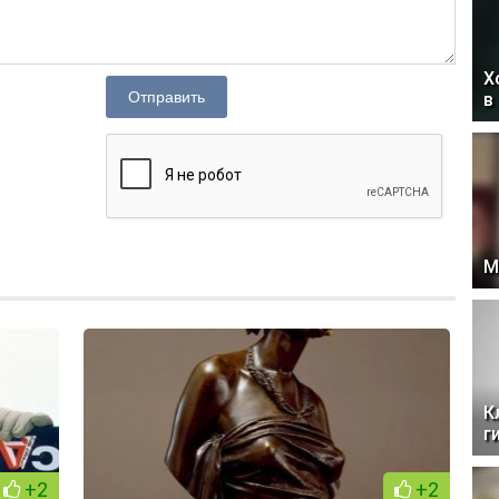
Х
Отправить
в
М
К
г
+2
+2