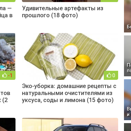
ла —
Удивительные артефакты из
ца в
прошлого (18 фото)
Б
П
п
-1
0
Эко-уборка: домашние рецепты с
стов
натуральными очистителями из
 (2
уксуса, соды и лимона (15 фото)
В
и