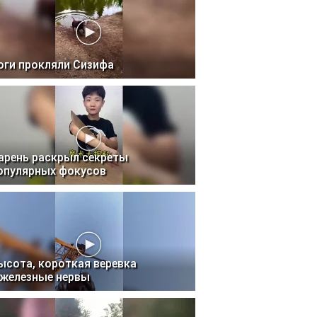
оги прокляли Сизифа
арень раскрыл секреты
опулярных фокусов
ысота, короткая веревка
 железные нервы