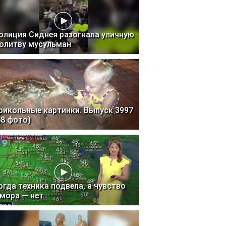
олиция Сиднея разогнала уличную
олитву мусульман
рикольные картинки. Выпуск 3997
58 фото)
огда техника подвела, а чувство
мора — нет