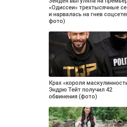
Зендея выгуляла на премье
«Одиссеи» трехтысячные се
и нарвалась на гнев соцсете
фото)
Крах «короля маскулинности
Эндрю Тейт получил 42
обвинения (фото)