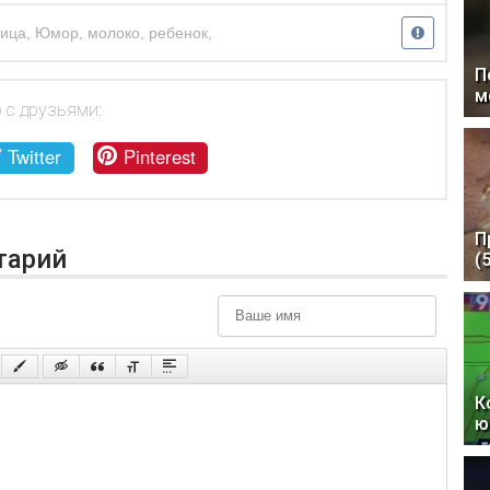
лица
,
Юмор
,
молоко
,
ребенок
,
П
м
 с друзьями:
Twitter
Pinterest
П
тарий
(
К
ю