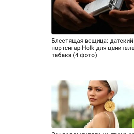
Блестящая вещица: датский
портсигар Holk для ценител
табака (4 фото)