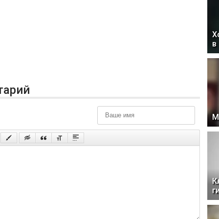
Х
в
тарий
М
К
г