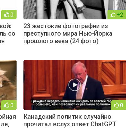
0
+2
кой:
23 жестокие фотографии из
ль со
преступного мира Нью-Йорка
ля
прошлого века (24 фото)
0
0
ойная
Канадский политик случайно
ле,
прочитал вслух ответ ChatGPT