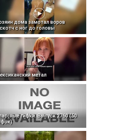
озяин дома замотал воров
 скотч с ног до головы
ексиканский метал
лассные гифки. Выпуск 2760 (50
ифок)