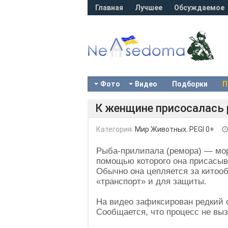
Главная
Лучшее
Обсуждаемое
Фото
Видео
Подборки
П
К женщине присосалась
Категория:
Мир Животных
,
PEGI 0+
Рыба-прилипала (ремора) — мор
помощью которого она присасыв
Обычно она цепляется за китооб
«транспорт» и для защиты.
На видео зафиксирован редкий с
Сообщается, что процесс не выз