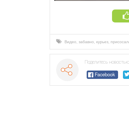
Видео
,
забавно
,
курьез
,
присосал
прилипала
,
рыбалка
Поделитесь новостью
Facebook