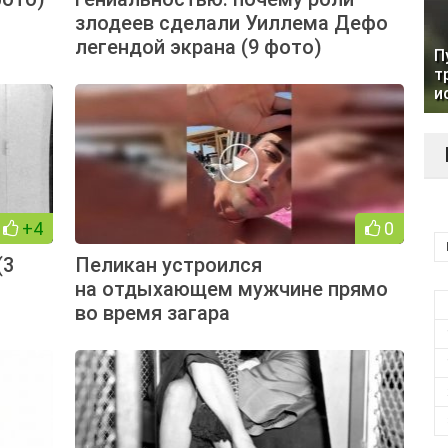
злодеев сделали Уиллема Дефо
легендой экрана (9 фото)
П
т
и
+4
0
(3
Пеликан устроился
на отдыхающем мужчине прямо
во время загара