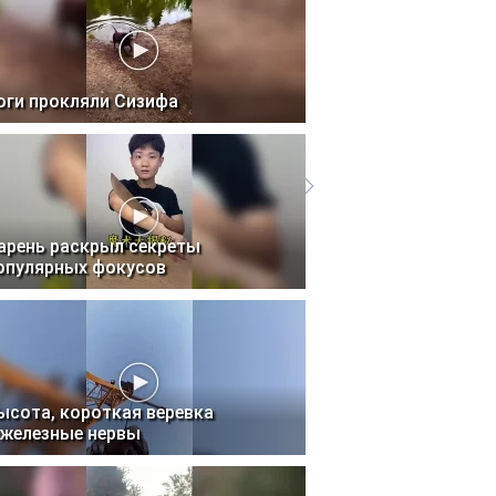
оги прокляли Сизифа
арень раскрыл секреты
опулярных фокусов
ысота, короткая веревка
 железные нервы