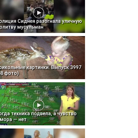
олиция Сиднея разогнала уличную
олитву мусульман
рикольные картинки. Выпуск 3997
58 фото)
огда техника подвела, а чувство
мора — нет