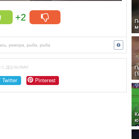
+2
П
м
ась
,
ремора
,
рыба
,
рыба
 с друзьями:
П
(
Twitter
Pinterest
К
ю