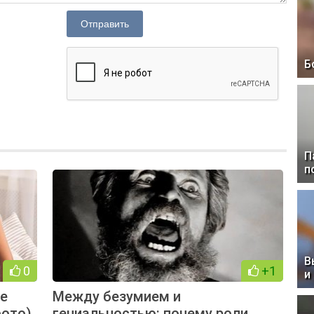
Отправить
Б
П
п
В
0
+1
и
ые
Между безумием и
фото)
гениальностью: почему роли