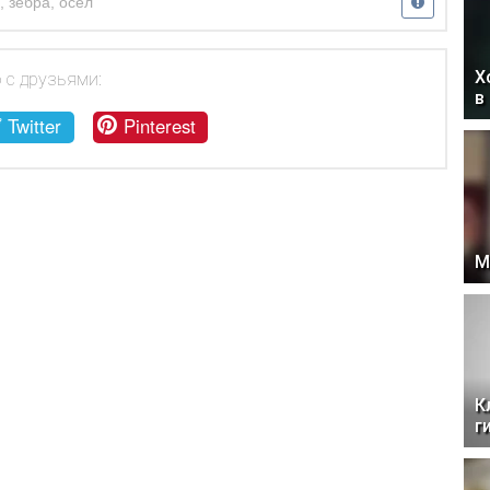
,
зебра
,
осел
Х
 с друзьями:
в
Twitter
Pinterest
М
К
г