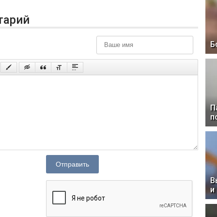
тарий
Б
П
п
Отправить
В
и