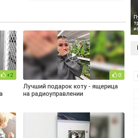
П
т
и
+2
0
Лучший подарок коту - ящерица
а
на радиоуправлении