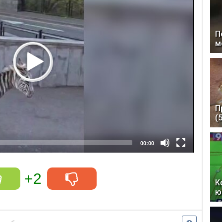
П
м
П
(
00:00
+2
К
ю