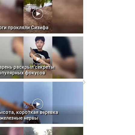
оги прокляли Сизифа
арень раскрыл секреты
опулярных фокусов
ысота, короткая веревка
 железные нервы