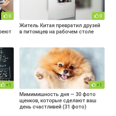
0
0
+
Житель Китая превратил друзей
греют
в питомцев на рабочем столе
+1
+1
Мимимишность дня — 30 фото
щенков, которые сделают ваш
день счастливей (31 фото)