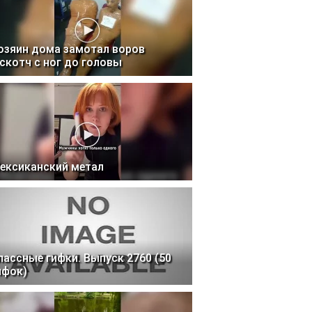
озяин дома замотал воров
 скотч с ног до головы
ексиканский метал
лассные гифки. Выпуск 2760 (50
ифок)