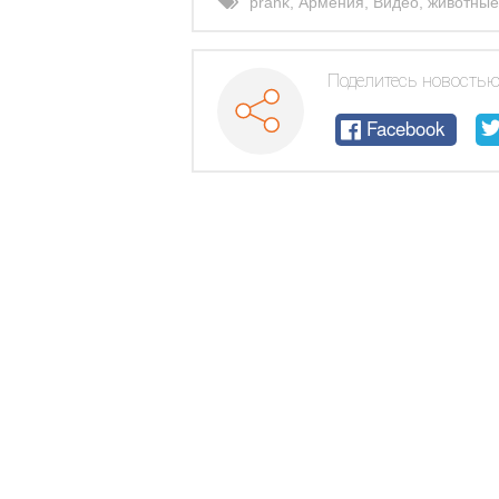
prank
,
Армения
,
Видео
,
животные
Поделитесь новостью
Facebook