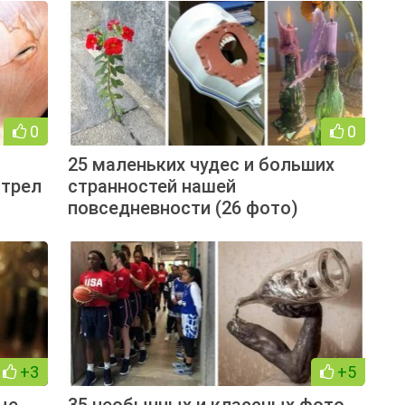
0
0
25 маленьких чудес и больших
отрел
странностей нашей
повседневности (26 фото)
+3
+5
ые
35 необычных и классных фото,