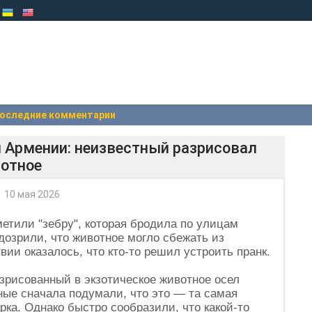
оследние комментарии
ы Армении: неизвестный разрисовал
вотное
10 мая 2026
етили "зебру", которая бродила по улицам
дозрили, что животное могло сбежать из
вии оказалось, что кто-то решил устроить пранк.
азрисованный в экзотическое животное осел
ные сначала подумали, что это — та самая
рка. Однако быстро сообразили, что какой-то