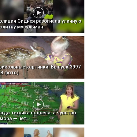
олиция Сиднея разогнала уличную
олитву мусульман
рикольные картинки. Выпуск 3997
58 фото)
огда техника подвела, а чувство
мора — нет