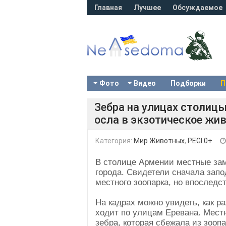
Главная
Лучшее
Обсуждаемое
Фото
Видео
Подборки
П
Зебра на улицах столиц
осла в экзотическое жи
Категория:
Мир Животных
,
PEGI 0+
В столице Армении местные зам
города. Свидетели сначала запо
местного зоопарка, но впоследст
На кадрах можно увидеть, как р
ходит по улицам Еревана. Мест
зебра, которая сбежала из зоопа