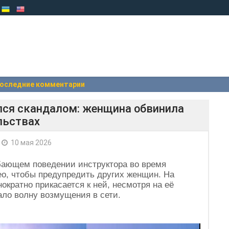
оследние комментарии
улся скандалом: женщина обвинила
льствах
10 мая 2026
бающем поведении инструктора во время
ео, чтобы предупредить других женщин. На
ократно прикасается к ней, несмотря на её
ало волну возмущения в сети.