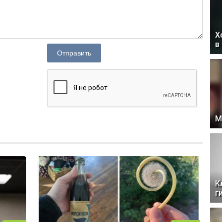
Х
в
Отправить
М
К
г