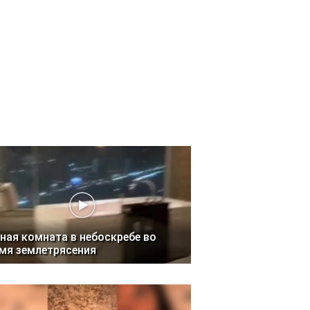
ная комната в небоскребе во
мя землетрясения