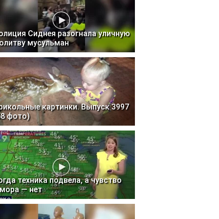
олиция Сиднея разогнала уличную
олитву мусульман
рикольные картинки. Выпуск 3997
58 фото)
огда техника подвела, а чувство
мора — нет