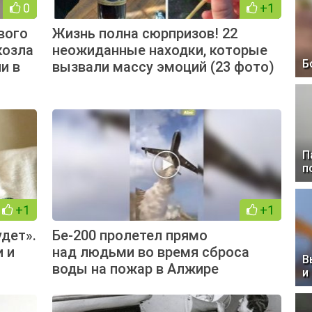
0
+1
вого
Жизнь полна сюрпризов! 22
козла
неожиданные находки, которые
Б
и в
вызвали массу эмоций (23 фото)
П
п
+1
+1
удет».
Бе-200 пролетел прямо
и и
над людьми во время сброса
В
воды на пожар в Алжире
и