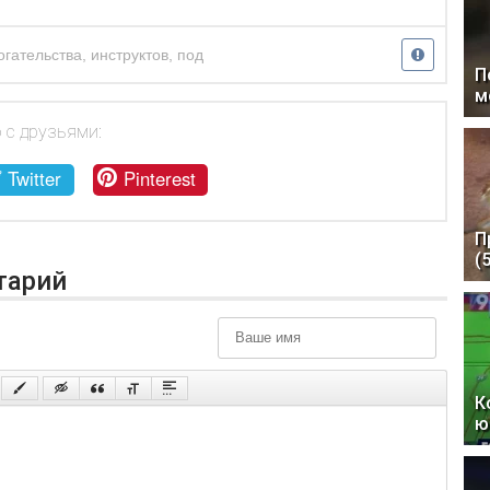
огательства
,
инструктов
,
под
П
м
 с друзьями:
Twitter
Pinterest
П
(
тарий
К
ю