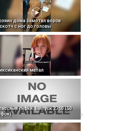
озяин дома замотал воров
 скотч с ног до головы
ексиканский метал
лассные гифки. Выпуск 2760 (50
ифок)