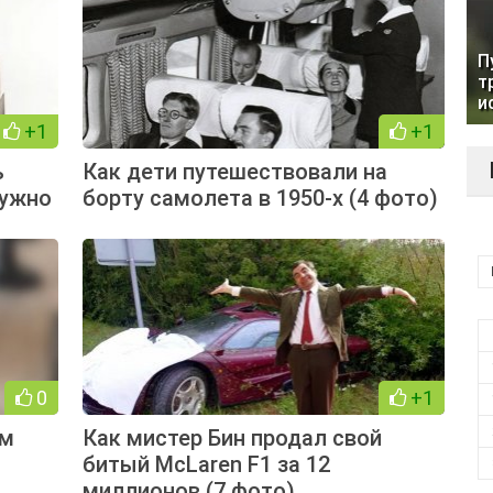
П
т
и
+1
+1
ь
Как дети путешествовали на
нужно
борту самолета в 1950-х (4 фото)
0
+1
ом
Как мистер Бин продал свой
битый McLaren F1 за 12
миллионов (7 фото)