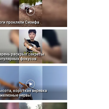
оги прокляли Сизифа
арень раскрыл секреты
опулярных фокусов
ысота, короткая веревка
 железные нервы