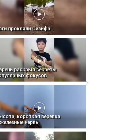
оги прокляли Сизифа
арень раскрыл секреты
опулярных фокусов
ысота, короткая веревка
 железные нервы