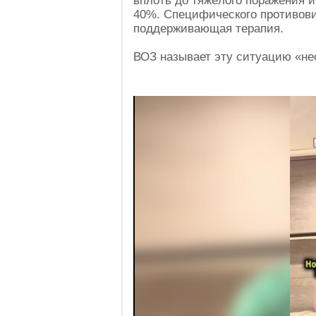
вплоть до тяжёлого поражения и
40%. Специфического противови
поддерживающая терапия.
ВОЗ называет эту ситуацию «н
Video
Player