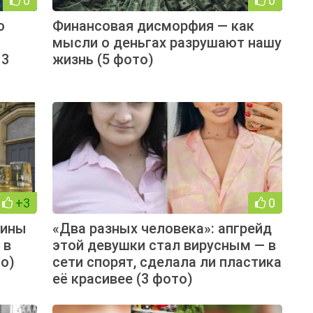
0
0
о
Финансовая дисморфия — как
мысли о деньгах разрушают нашу
13
жизнь (5 фото)
+3
0
щины
«Два разных человека»: апгрейд
 в
этой девушки стал вирусным — в
о)
сети спорят, сделала ли пластика
её красивее (3 фото)