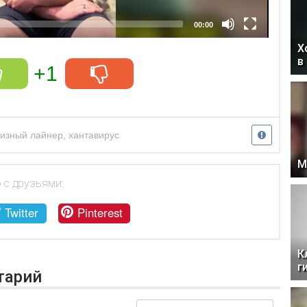
00:00
Х
в
+1
уизный лайнер
,
хантавирус
М
 с друзьями:
Twitter
Pinterest
К
г
тарий