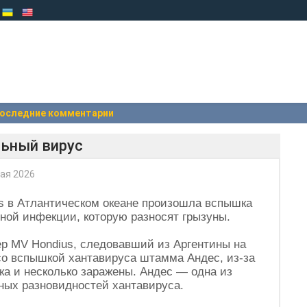
оследние комментарии
льный вирус
ая 2026
s в Атлантическом океане произошла вспышка
ной инфекции, которую разносят грызуны.
ер MV Hondius, следовавший из Аргентины на
 со вспышкой хантавируса штамма Андес, из-за
ека и несколько заражены. Андес — одна из
ных разновидностей хантавируса.