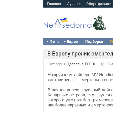
Главная
Лучшее
Обсуждаемое
Фото
Видео
Подборки
П
В Европу проник смерте
Категория:
Здоровье
,
PEGI 0+
10 м
На круизном лайнере MV Hondiu
хантавируса — смертельно опас
В начале апреля круизный лайн
Канарские острова, столкнулся
которого уже погибло три челов
наиболее заразных и смертонос