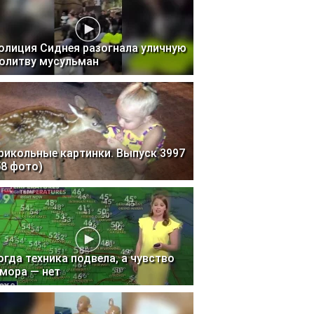
олиция Сиднея разогнала уличную
олитву мусульман
рикольные картинки. Выпуск 3997
58 фото)
огда техника подвела, а чувство
мора — нет