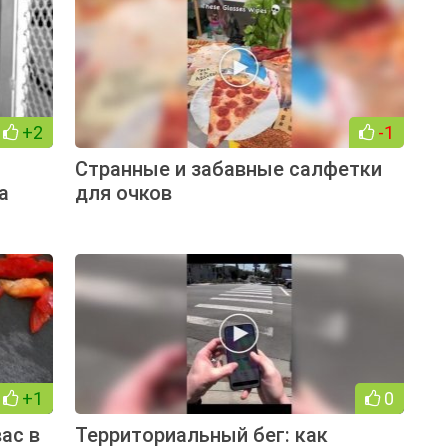
+2
-1
Странные и забавные салфетки
а
для очков
+1
0
ас в
Территориальный бег: как