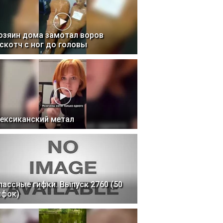
озяин дома замотал воров
 скотч с ног до головы
ексиканский метал
лассные гифки. Выпуск 2760 (50
ифок)