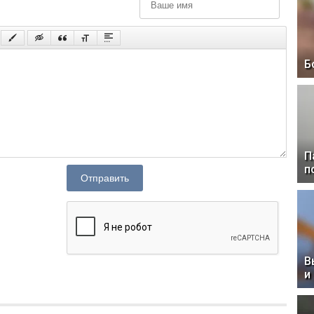
Б
П
п
Отправить
В
и