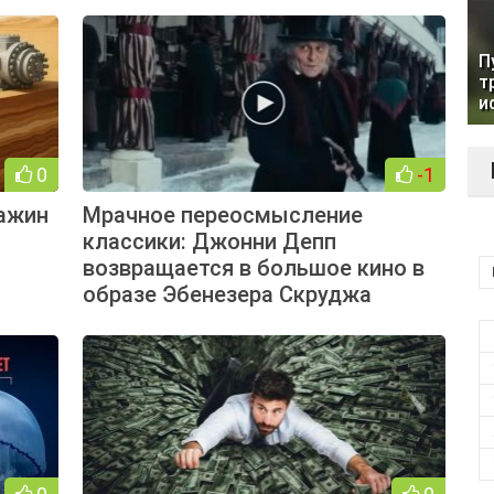
П
т
и
0
-1
ажин
Мрачное переосмысление
классики: Джонни Депп
возвращается в большое кино в
образе Эбенезера Скруджа