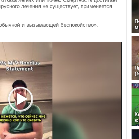
 отказа лёгких или почек. Смертность достигает
русного лечения не существует, применяется
П
еобычной и вызывающей беспокойство».
м
П
(
К
ю