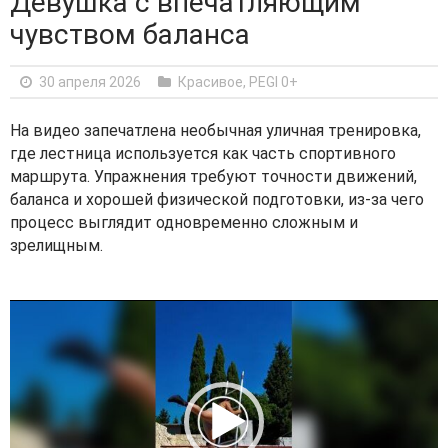
Девушка с впечатляющим
чувством баланса
30 апреля 2026
Красивое
,
PEGI 0+
На видео запечатлена необычная уличная тренировка,
где лестница используется как часть спортивного
маршрута. Упражнения требуют точности движений,
баланса и хорошей физической подготовки, из-за чего
процесс выглядит одновременно сложным и
зрелищным.
V
i
d
e
o
P