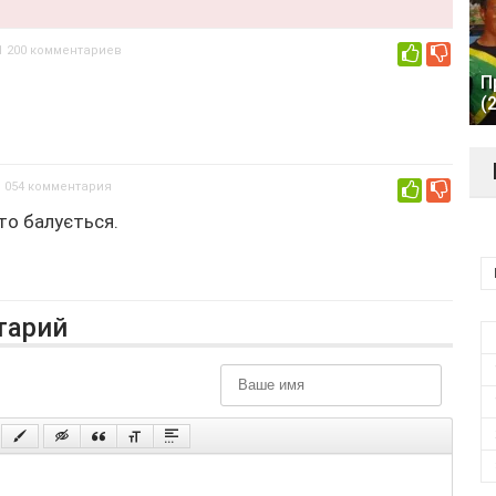
1 200 комментариев
0
П
(
1 054 комментария
0
сто балується.
тарий