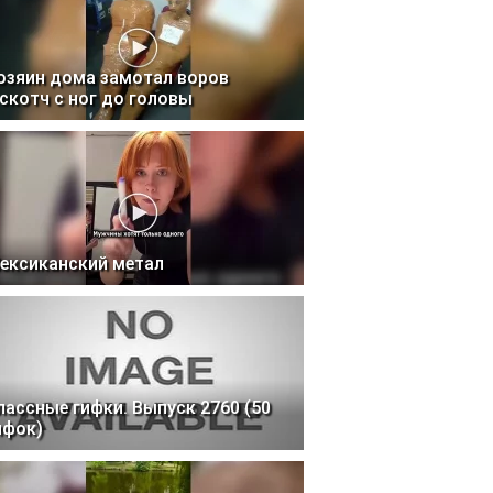
озяин дома замотал воров
 скотч с ног до головы
ексиканский метал
лассные гифки. Выпуск 2760 (50
ифок)