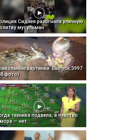
олиция Сиднея разогнала уличную
олитву мусульман
рикольные картинки. Выпуск 3997
58 фото)
огда техника подвела, а чувство
мора — нет