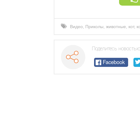
Видео
,
Приколы
,
животные
,
кот
,
к
Поделитесь новостью
Facebook