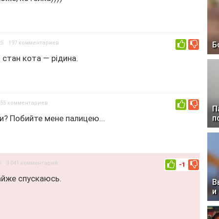
25
197 комментариев
Б
0
стан кота — рідина.
155 комментариев
0
П
и? Побийте мене палицею...
п
5
3 041 комментарий
-1
айже спускаюсь.
В
и