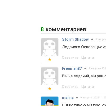
8
комментариев
Storm Shadow
9 авгус
Ледачого Оскара цьому
Ответить
Цитата
Freeman87
9 августа 202
Він не ледачий, він рац
Ответить
Цитата
malina
9 августа 2025
1 6
Під котячою м’ятою, сх