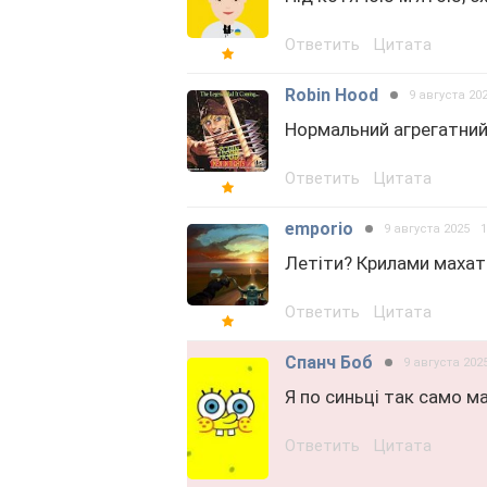
Ответить
Цитата
Robin Hood
9 августа 20
Нормальний агрегатний 
Ответить
Цитата
emporio
9 августа 2025
Летіти? Крилами махат
Ответить
Цитата
Спанч Боб
9 августа 202
Я по синьці так само м
Ответить
Цитата