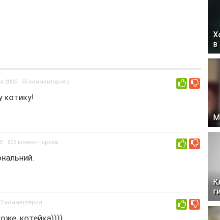
Х
в
та 2025
55 комментариев
0
 котику!
М
5
806 комментариев
0
іональний.
К
г
72 комментария
0
оже, котейка))))