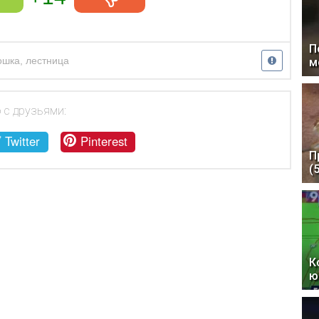
П
ошка
,
лестница
м
 с друзьями:
Twitter
Pinterest
П
(
К
ю