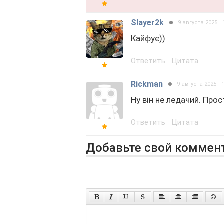
Slayer2k
9 августа 2025
Кайфує))
Ответить
Цитата
Rickman
9 августа 2025
Ну він не ледачий. Про
Ответить
Цитата
Добавьте свой коммен