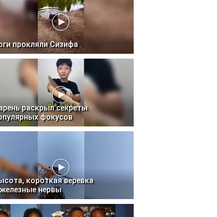
оги прокляли Сизифа
арень раскрыл секреты
опулярных фокусов
ысота, короткая веревка
 железные нервы