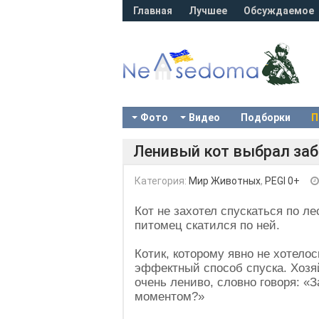
Главная
Лучшее
Обсуждаемое
Фото
Видео
Подборки
П
Ленивый кот выбрал заб
Категория:
Мир Животных
,
PEGI 0+
Кот не захотел спускаться по л
питомец скатился по ней.
Котик, которому явно не хотело
эффектный способ спуска. Хозяйк
очень лениво, словно говоря: «
моментом?»