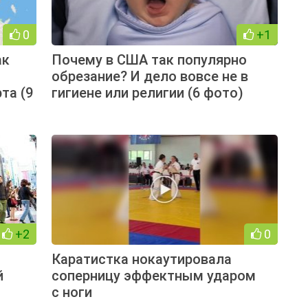
0
+1
ак
Почему в США так популярно
обрезание? И дело вовсе не в
та (9
гигиене или религии (6 фото)
+2
0
Каратистка нокаутировала
й
соперницу эффектным ударом
с ноги