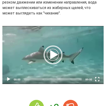
резком движении или изменении направления, вода
может выплескиваться из жаберных щелей, что
может выглядеть как "чихание".
V
i
d
e
o
P
l
a
y
e
00:00
00:00
r