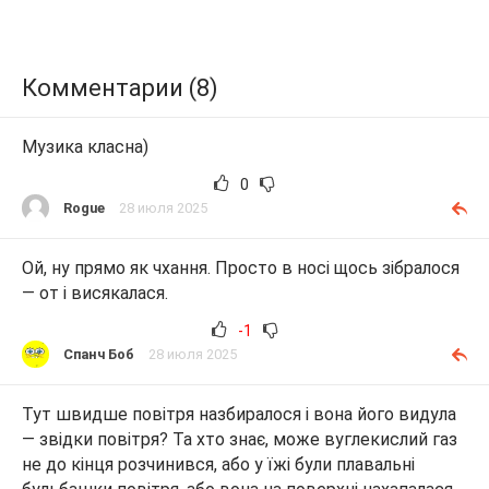
Комментарии (8)
Музика класна)
0
Rogue
28 июля 2025
Ой, ну прямо як чхання. Просто в носі щось зібралося
— от і висякалася.
-1
Спанч Боб
28 июля 2025
Тут швидше повітря назбиралося і вона його видула
— звідки повітря? Та хто знає, може вуглекислий газ
не до кінця розчинився, або у їжі були плавальні