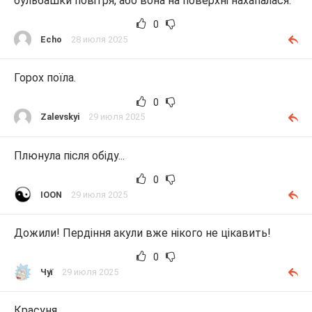
бульбашки повітря, або вона на поверхні нахапалася.
0
Echo
28 июля 2025
Горох поїла.
0
Zalevskyi
29 июля 2025
Плюнула після обіду...
0
IOON
29 июля 2025
Дожили! Пердіння акули вже нікого не цікавить!
0
Чуї
29 июля 2025
Красуня.