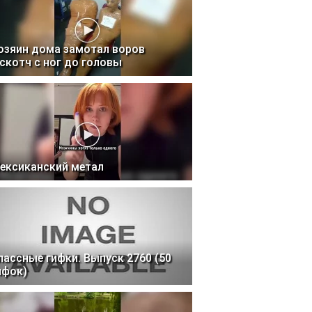
озяин дома замотал воров
 скотч с ног до головы
ексиканский метал
лассные гифки. Выпуск 2760 (50
ифок)