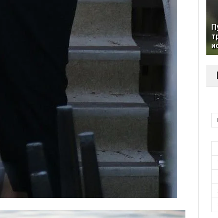
П
т
и