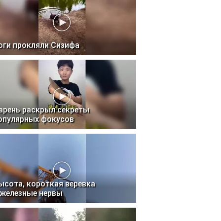
оги прокляли Сизифа
арень раскрыл секреты
опулярных фокусов
ысота, короткая веревка
 железные нервы