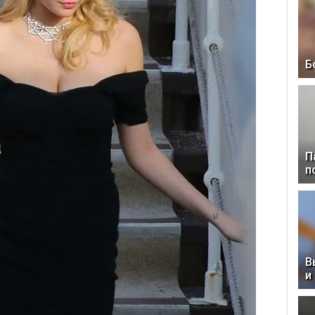
Б
П
п
В
и