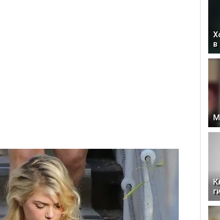
Х
в
М
К
г