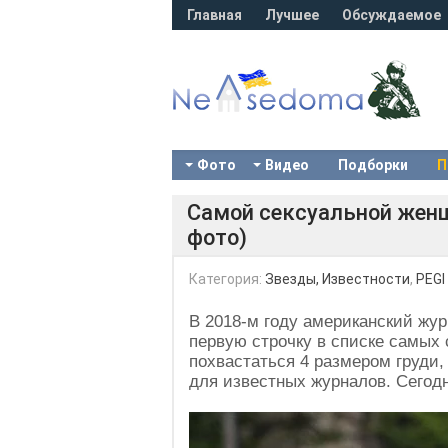
Главная
Лучшее
Обсуждаемое
Фото
Видео
Подборки
П
Самой сексуальной женщи
фото)
Категория:
Звезды, Известности
,
PEGI
В 2018-м году американский жу
первую строчку в списке самых
похвастаться 4 размером груди
для известных журналов. Сегодн