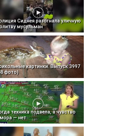
олиция Сиднея разогнала уличную
олитву мусульман
рикольные картинки. Выпуск 3997
58 фото)
огда техника подвела, а чувство
мора — нет