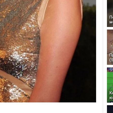
П
м
П
(
К
ю