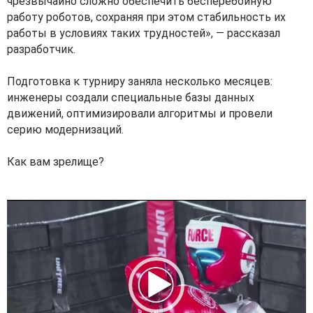
чрезвычайно сложно обеспечить бесперебойную
работу роботов, сохраняя при этом стабильность их
работы в условиях таких трудностей», — рассказал
разработчик.
Подготовка к турниру заняла несколько месяцев:
инженеры создали специальные базы данных
движений, оптимизировали алгоритмы и провели
серию модернизаций.
Как вам зрелище?
V
i
d
e
o
P
l