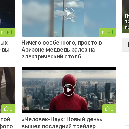
П
т
и
+1
+1
ных
Ничего особенного, просто в
е вы
Аризоне медведь залез на
электрический столб
0
0
ятой
«Человек-Паук: Новый день» —
 фото
вышел последний трейлер