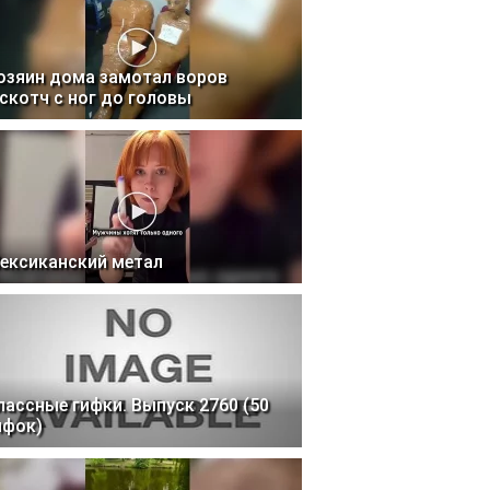
озяин дома замотал воров
 скотч с ног до головы
ексиканский метал
лассные гифки. Выпуск 2760 (50
ифок)