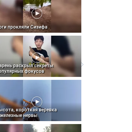
оги прокляли Сизифа
арень раскрыл секреты
опулярных фокусов
ысота, короткая веревка
 железные нервы