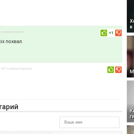
Х
в
3 комментария
+1
іх похвал.
507 комментариев
0
М
тарий
К
г