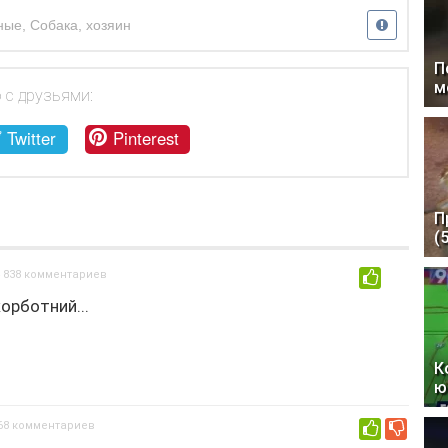
ные
,
Собака
,
хозяин
П
м
 с друзьями:
Twitter
Pinterest
П
(
4 838 комментариев
0
орботний...
К
ю
68 комментариев
0