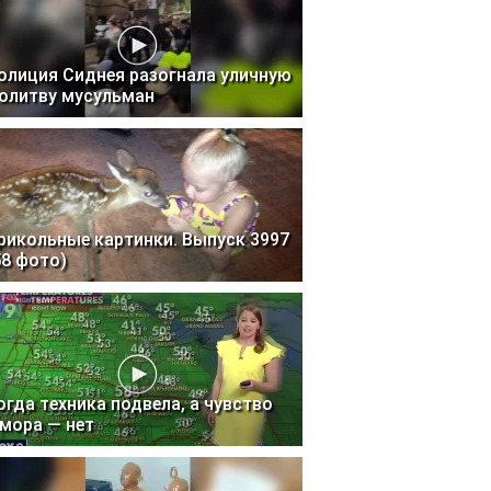
олиция Сиднея разогнала уличную
олитву мусульман
рикольные картинки. Выпуск 3997
58 фото)
огда техника подвела, а чувство
мора — нет