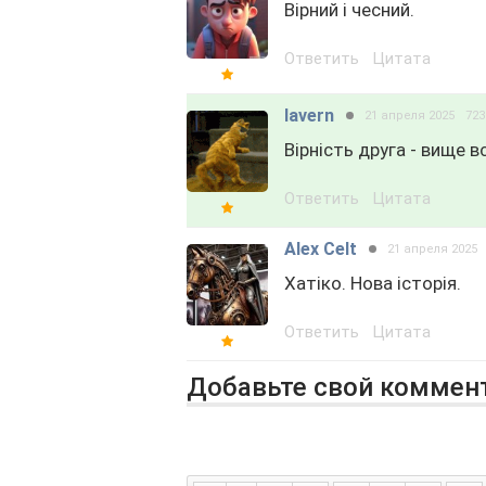
Вірний і чесний.
Ответить
Цитата
lavern
21 апреля 2025
72
Вірність друга - вище вс
Ответить
Цитата
Alex Celt
21 апреля 2025
Хатіко. Нова історія.
Ответить
Цитата
Добавьте свой коммен