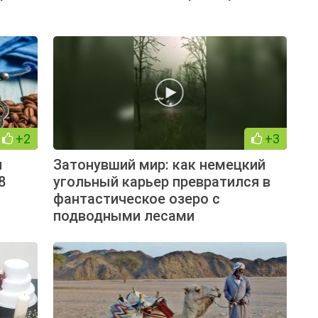
+2
+3
и
Затонувший мир: как немецкий
8
угольный карьер превратился в
фантастическое озеро с
подводными лесами