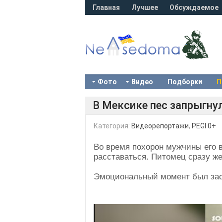
Главная
Лучшее
Обсуждаемое
Фото
Видео
Подборки
П
В Мексике пес запрыгнул
Категория:
Видеорепортажи
,
PEGI 0+
Во время похорон мужчины его в
расставаться. Питомец сразу же 
Эмоциональный момент был зас
Video
Player