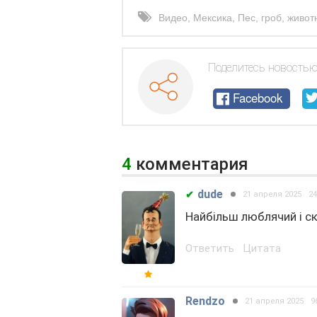
Видео
,
Мексика
,
Пес
,
гроб
,
живот
Поделитесь новостью
Facebook
4
комментария
dude
✔
21 апреля 2025
2
Найбільш люблячий і ск
Ответить
Цитата
Rendzo
21 апреля 2025
9