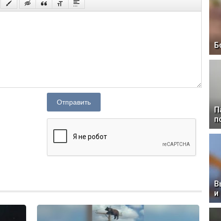
Б
Отправить
П
п
В
и