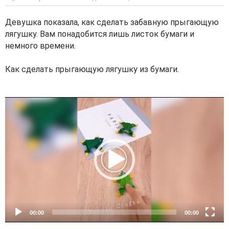
Девушка показала, как сделать забавную прыгающую
лягушку. Вам понадобится лишь листок бумаги и
немного времени.
Как сделать прыгающую лягушку из бумаги.
V
i
d
e
o
P
l
a
y
e
00:00
00:00
r