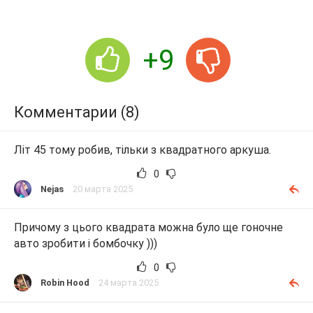
+9
Комментарии (8)
Літ 45 тому робив, тільки з квадратного аркуша.
0
Nejas
20 марта 2025
Причому з цього квадрата можна було ще гоночне
авто зробити і бомбочку )))
0
Robin Hood
24 марта 2025