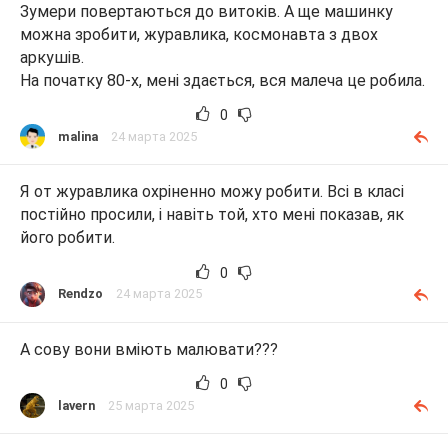
Зумери повертаються до витоків. А ще машинку
можна зробити, журавлика, космонавта з двох
аркушів.
На початку 80-х, мені здається, вся малеча це робила.
0
malina
24 марта 2025
Я от журавлика охріненно можу робити. Всі в класі
постійно просили, і навіть той, хто мені показав, як
його робити.
0
Rendzo
24 марта 2025
А сову вони вміють малювати???
0
lavern
25 марта 2025