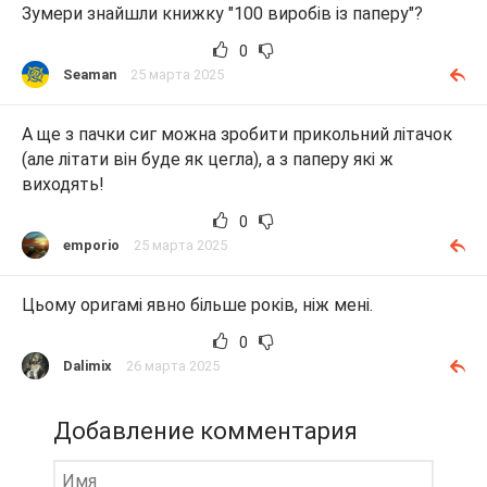
Зумери знайшли книжку "100 виробів із паперу"?
0
Seaman
25 марта 2025
А ще з пачки сиг можна зробити прикольний літачок
(але літати він буде як цегла), а з паперу які ж
виходять!
0
emporio
25 марта 2025
Цьому оригамі явно більше років, ніж мені.
0
Dalimix
26 марта 2025
Добавление комментария