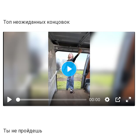
р
о
и
Топ неожиданных концовок
з
в
е
с
т
и
В
о
с
00:00
п
р
о
и
Ты не пройдешь
з