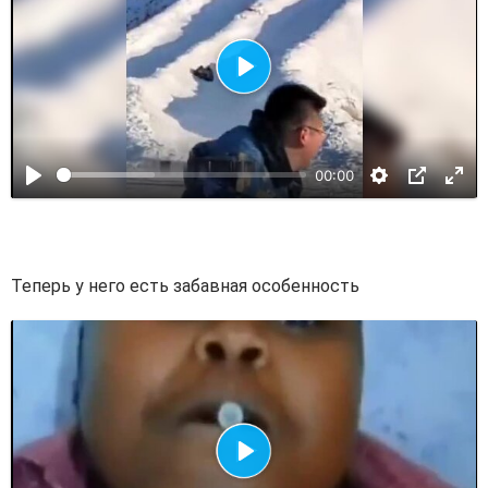
В
о
с
00:00
п
р
о
и
Теперь у него есть забавная особенность
з
в
е
с
т
и
В