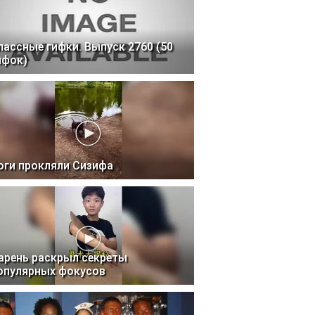
лассные гифки. Выпуск 2760 (50
ифок)
оги прокляли Сизифа
арень раскрыл секреты
опулярных фокусов