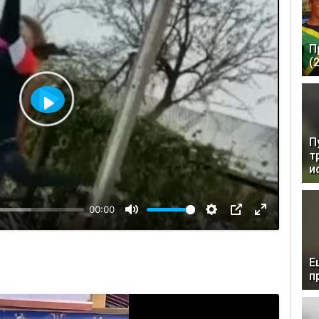
П
(
Воспроизвести
П
т
и
00:00
Е
п