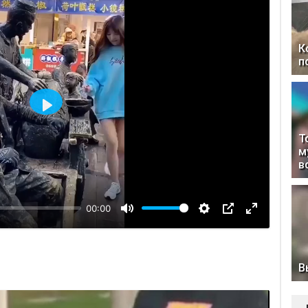
К
п
Воспроизвести
Т
м
в
00:00
В