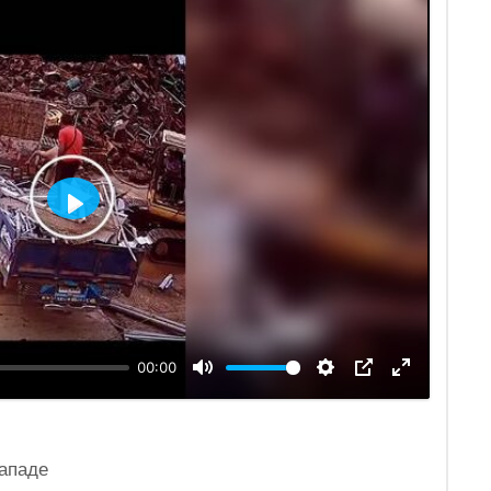
Воспроизвести
00:00
ападе