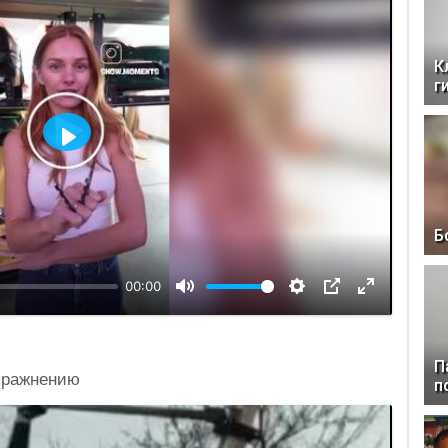
К
г
Воспроизвести
Б
00:00
П
пражнению
п