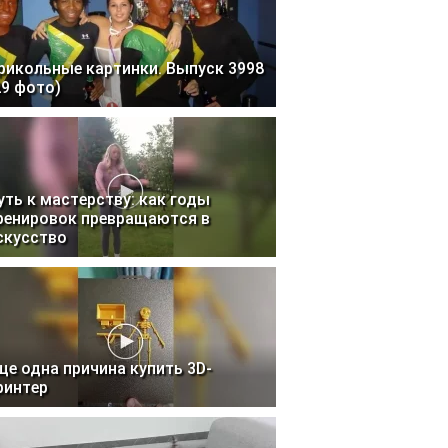
рикольные картинки. Выпуск 3998
29 фото)
уть к мастерству: как годы
ренировок превращаются в
скусство
ще одна причина купить 3D-
ринтер