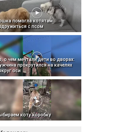
ошка помогла котятам
одружиться с псом
о, о чем мечтали дети во дворах:
ужчина прокрутился на качелях
округ оси
ыбираем коту коробку