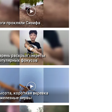
оги прокляли Сизифа
арень раскрыл секреты
опулярных фокусов
ысота, короткая веревка
 железные нервы