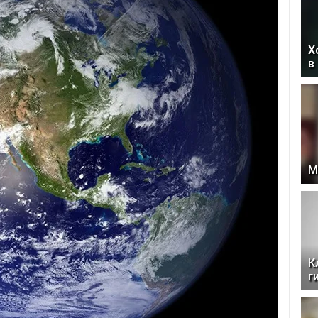
Х
в
М
К
г