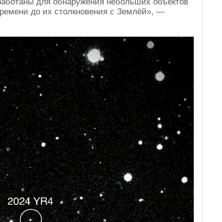
работаны для обнаружения небольших объектов
времени до их столкновения с Землёй», —