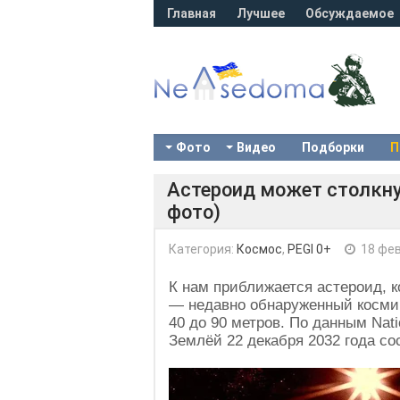
Главная
Лучшее
Обсуждаемое
Фото
Видео
Подборки
П
Астероид может столкнут
фото)
Категория:
Космос
,
PEGI 0+
18 фев
К нам приближается астероид, 
— недавно обнаруженный космич
40 до 90 метров. По данным Nati
Землёй 22 декабря 2032 года сос