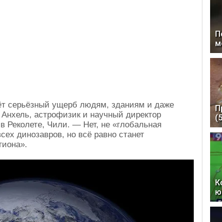
П
м
ёт серьёзный ущерб людям, зданиям и даже
П
 Анхель, астрофизик и научный директор
(
 Реколете, Чили. — Нет, не «глобальная
сех динозавров, но всё равно станет
гиона».
К
ю