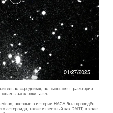
осительно «средним», но нынешняя траектория —
попал в заголовки газет.
merican, впервые в истории НАСА был проведён
го астероида, также известный как DART, в ходе