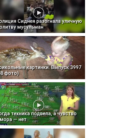
олиция Сиднея разогнала уличную
олитву мусульман
рикольные картинки. Выпуск 3997
58 фото)
огда техника подвела, а чувство
мора — нет