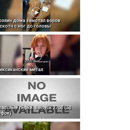
озяин дома замотал воров
 скотч с ног до головы
ексиканский метал
лассные гифки. Выпуск 2760 (50
ифок)