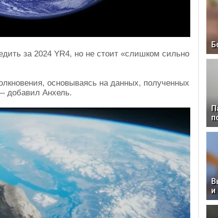
Б
едить за 2024 YR4, но не стоит «слишком сильно
олкновения, основываясь на данных, полученных
 — добавил Анхель.
П
п
В
и