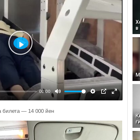
Х
в
Воспроизвести
М
00:00
а билета — 14 000 йен
К
г