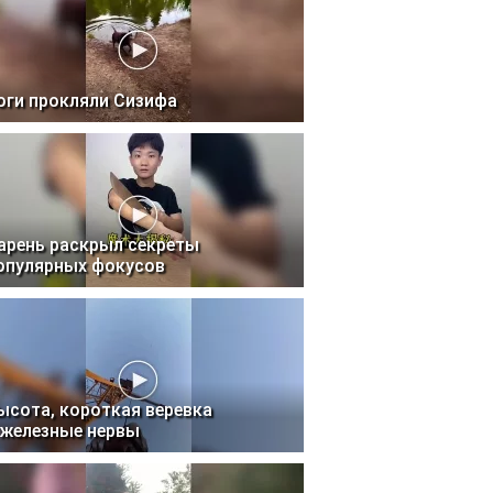
оги прокляли Сизифа
арень раскрыл секреты
опулярных фокусов
ысота, короткая веревка
 железные нервы