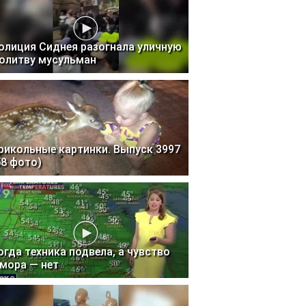
олиция Сиднея разогнала уличную
олитву мусульман
рикольные картинки. Выпуск 3997
58 фото)
огда техника подвела, а чувство
мора — нет