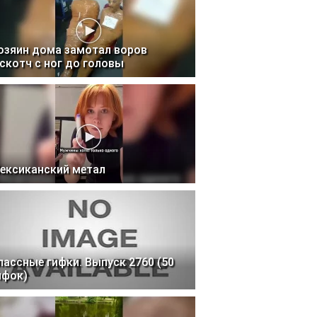
озяин дома замотал воров
 скотч с ног до головы
ексиканский метал
лассные гифки. Выпуск 2760 (50
ифок)