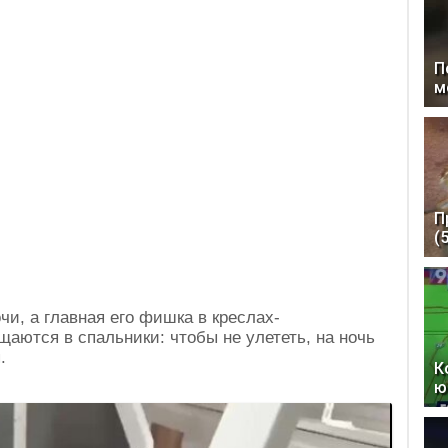
П
м
П
(
чи, а главная его фишка в креслах-
аются в спальники: чтобы не улететь, на ночь
.
К
ю