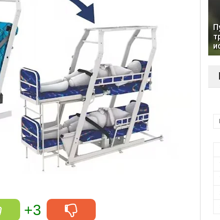
П
т
и
+3