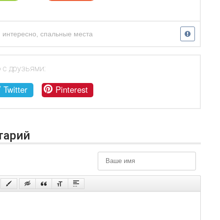
,
интересно
,
спальные места
 с друзьями:
Twitter
Pinterest
тарий