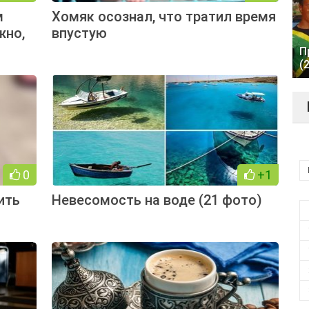
м
Хомяк осознал, что тратил время
жно,
впустую
П
(
0
+1
ить
Невесомость на воде (21 фото)