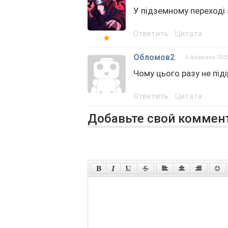
У підземному переході
Ответить
Цитата
Обломов2
6 февраля 202
Чому цього разу не під
Ответить
Цитата
Добавьте свой коммен