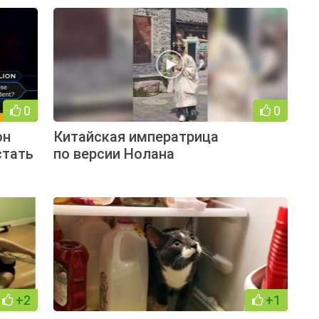
0
0
он
Китайская императрица
стать
по версии Нолана
+2
+1