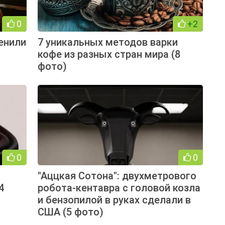
0
+2
енили
7 уникальных методов варки
кофе из разных стран мира (8
фото)
0
0
"Аццкая Сотона": двухметрового
4
робота-кентавра с головой козла
и бензопилой в руках сделали в
США (5 фото)