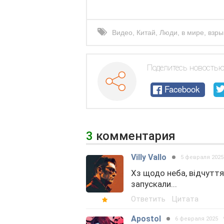
Видео
,
Китай
,
Люди
,
в мире
,
взры
Поделитесь новостью
Facebook
3
комментария
Villy Vallo
5 февраля 2025
Хз щодо неба, відчуття
запускали...
Ответить
Цитата
Apostol
6 февраля 2025