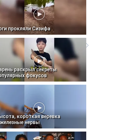
оги прокляли Сизифа
арень раскрыл секреты
опулярных фокусов
ысота, короткая веревка
 железные нервы