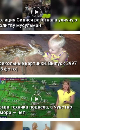
олиция Сиднея разогнала уличную
олитву мусульман
рикольные картинки. Выпуск 3997
58 фото)
огда техника подвела, а чувство
мора — нет