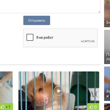
Отправить
Б
П
п
В
и
+1
0