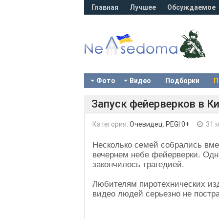
Главная
Лучшее
Обсуждаемое
Фото
Видео
Подборки
П
Запуск фейерверков в Ки
Категория:
Очевидец
,
PEGI 0+
31 я
Несколько семей собрались вме
вечернем небе фейерверки. Одн
закончилось трагедией.
Любителям пиротехнических изд
видео людей серьезно не постр