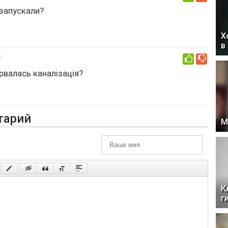
 запускали?
Х
в
5
0
ірвалась каналізація?
тарий
М
К
г