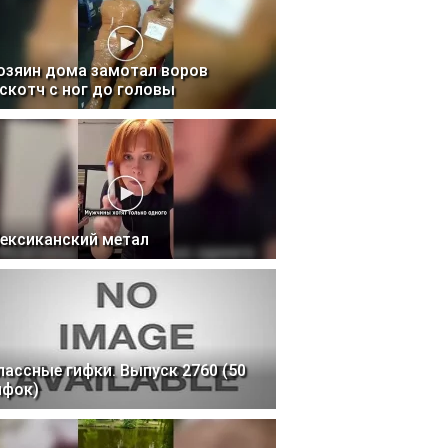
озяин дома замотал воров
 скотч с ног до головы
ексиканский метал
лассные гифки. Выпуск 2760 (50
ифок)