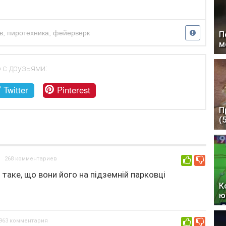
в
,
пиротехника
,
фейерверк
П
м
 с друзьями:
Twitter
Pinterest
П
(
268 комментариев
0
 таке, що вони його на підземній парковці
К
ю
963 комментария
0