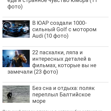
еда и странное чувство юмора (11
фото)
В ЮАР создали 1000-
сильный Golf с мотором
Audi (10 фото)
22 пасхалки, ляпа и
интересных деталей в
фильмах, которые вы не
замечали (23 фото)
Без сна и отдыха: поляк
переплыл Балтийское
море