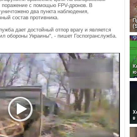
 поражение с помощью FPV-дронов. В
 уничтожено два пункта наблюдения,
ный состав противника.
П
(
лужба дает достойный отпор врагу и является
 обороны Украины", - пишет Госпогранслужба.
К
ю
Х
в