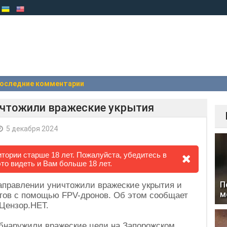
оследние комментарии
ичтожили вражеские укрытия
5 декабря 2024
тории старше 18 лет. Пожалуйста, убедитесь в
это видеть и Вам больше 18 лет.
П
аправлении уничтожили вражеские укрытия и
м
тов с помощью FPV-дронов. Об этом сообщает
Цензор.НЕТ.
обнаружили вражеские цели на Запорожском