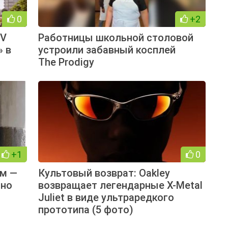
0
+2
DV
Работницы школьной столовой
» в
устроили забавный косплей
The Prodigy
+1
0
ам —
Культовый возврат: Oakley
сно
возвращает легендарные X-Metal
Juliet в виде ультраредкого
прототипа (5 фото)