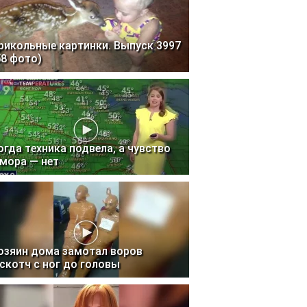
рикольные картинки. Выпуск 3997
58 фото)
огда техника подвела, а чувство
мора — нет
озяин дома замотал воров
 скотч с ног до головы