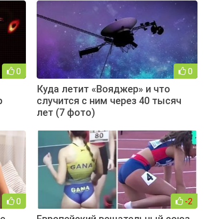
0
0
Куда летит «Вояджер» и что
р
случится с ним через 40 тысяч
лет (7 фото)
0
-2
ые
Европейский вещательный союз