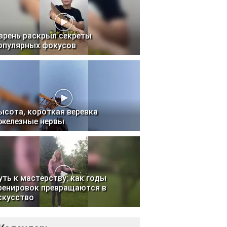
арень раскрыл секреты
опулярных фокусов
ысота, короткая веревка
 железные нервы
уть к мастерству: как годы
ренировок превращаются в
скусство