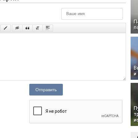
П
п
В
и
Отправить
П
т
и