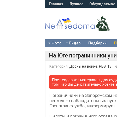
Главная
Лучшее
Обсуждаемое
Фото
Видео
Подборки
П
На Юге пограничники ун
Категория:
Дроны на войне
,
PEGI 18
Пост содержит материалы для ауди
том, что Вы действительно хотите 
Пограничники на Запорожском н
несколько наблюдательных пунк
Госпогранслужба, информирует 
Пилоты 8 пограничного отряда 