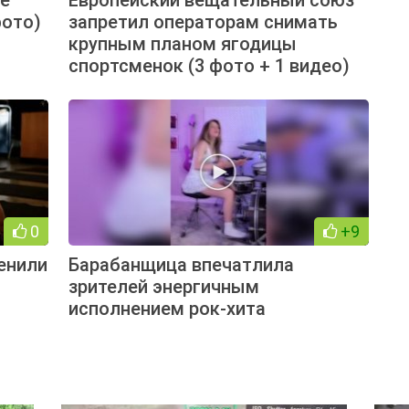
фото)
запретил операторам снимать
крупным планом ягодицы
спортсменок (3 фото + 1 видео)
0
+9
енили
Барабанщица впечатлила
зрителей энергичным
исполнением рок-хита