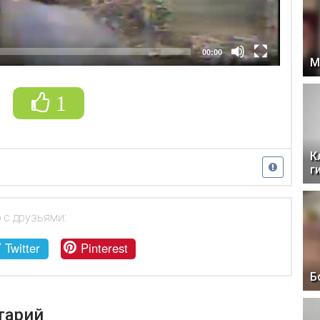
00:00
М
1
К
г
 с друзьями:
Twitter
Pinterest
Б
тарий