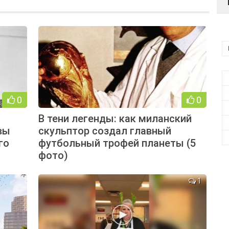
0
0
В тени легенды: как миланский
вы
скульптор создал главный
го
футбольный трофей планеты (5
фото)
1