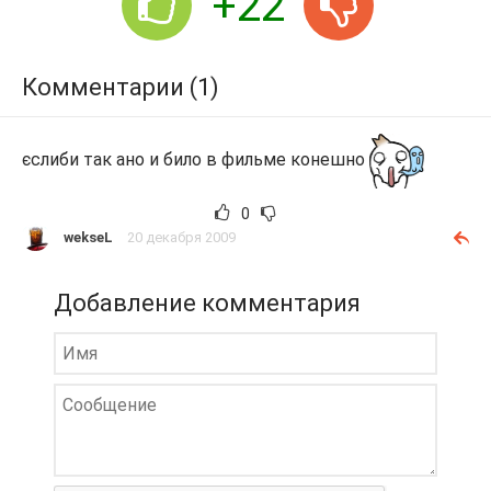
+22
Комментарии (1)
єслиби так ано и било в фильме конешно
0
wekseL
20 декабря 2009
Добавление комментария