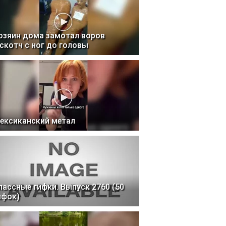
озяин дома замотал воров
 скотч с ног до головы
ексиканский метал
лассные гифки. Выпуск 2760 (50
ифок)