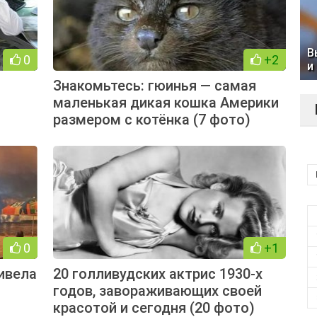
В
0
+2
и
Знакомьтесь: гюинья — самая
маленькая дикая кошка Америки
размером с котёнка (7 фото)
0
+1
ривела
20 голливудских актрис 1930-х
годов, завораживающих своей
красотой и сегодня (20 фото)