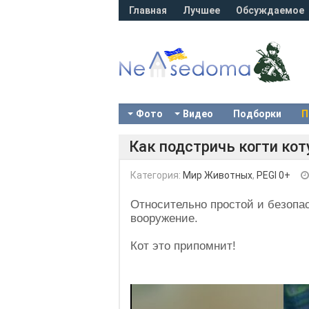
Главная
Лучшее
Обсуждаемое
Фото
Видео
Подборки
П
Как подстричь когти ко
Категория:
Мир Животных
,
PEGI 0+
Относительно простой и безопас
вооружение.
Кот это припомнит!
Video
Player