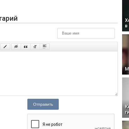
тарий
Х
в
М
Отправить
К
г