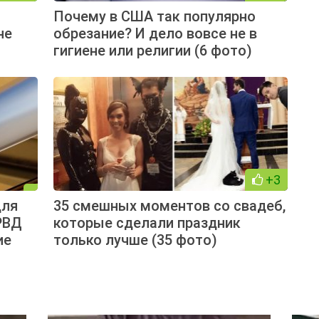
Почему в США так популярно
не
обрезание? И дело вовсе не в
гигиене или религии (6 фото)
+3
для
35 смешных моментов со свадеб,
РВД
которые сделали праздник
ие
только лучше (35 фото)