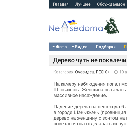
Главная
Лучшее
Обсуждаемое
Фото
Видео
Подборки
П
Дерево чуть не покалеч
Категория:
Очевидец
,
PEGI 0+
10 а
На камеру наблюдения попал мо
Шэньчжэнь. Женщина пыталась п
массивное насаждение.
Падение дерева на пешехода 6 
в городе Шэньчжэнь (провинция 
дерево на женщину с зонтом на 
повезло и она отделалась испуг