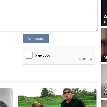
Х
в
Отправить
М
К
г