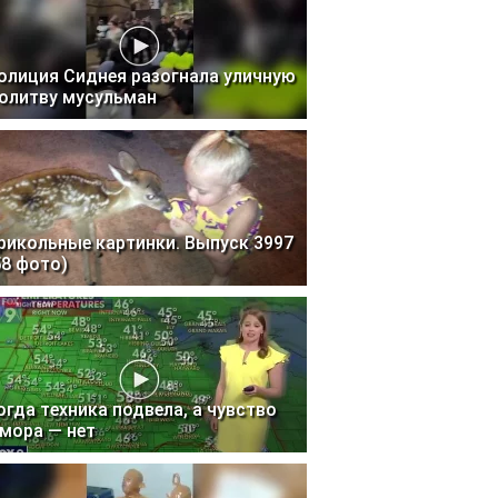
олиция Сиднея разогнала уличную
олитву мусульман
рикольные картинки. Выпуск 3997
58 фото)
огда техника подвела, а чувство
мора — нет