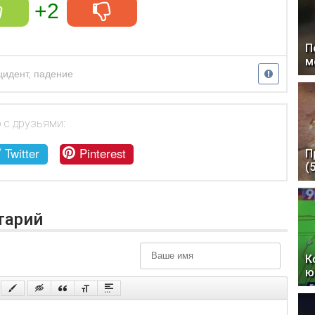
+2
П
м
цидент
,
падение
 с друзьями:
Twitter
Pinterest
П
(
тарий
К
ю