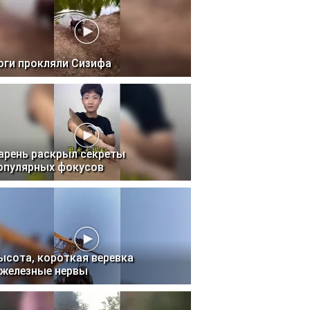
оги прокляли Сизифа
арень раскрыл секреты
опулярных фокусов
ысота, короткая веревка
 железные нервы