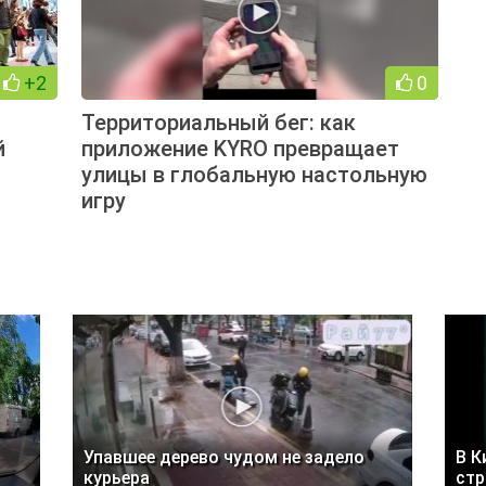
+2
0
Территориальный бег: как
й
приложение KYRO превращает
улицы в глобальную настольную
игру
Упавшее дерево чудом не задело
В К
курьера
стр