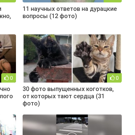
м
11 научных ответов на дурацкие
жно,
вопросы (12 фото)
0
0
ично
30 фото выпущенных коготков,
лого
от которых тают сердца (31
фото)