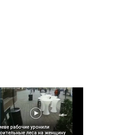
иеве рабочие уронили
оительные леса на женщину