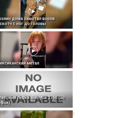
озяин дома замотал воров
 скотч с ног до головы
ексиканский метал
лассные гифки. Выпуск 2760 (50
ифок)