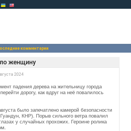
оследние комментарии
ило женщину
вгуста 2024
мент падения дерева на жительницу города
ерейти дорогу, как вдруг на неё повалилось
августа было запечатлено камерой безопасности
Гуандун, КНР). Порыв сильного ветра повалил
глазах у случайных прохожих. Героине ролика
ом.