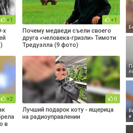
+1
+1
Б
-х
Почему медведи съели своего
ей
друга «человека-гризли» Тимоти
)
Тредуэлла (9 фото)
П
п
+2
0
ак
Лучший подарок коту - ящерица
В
брела
на радиоуправлении
и
о в