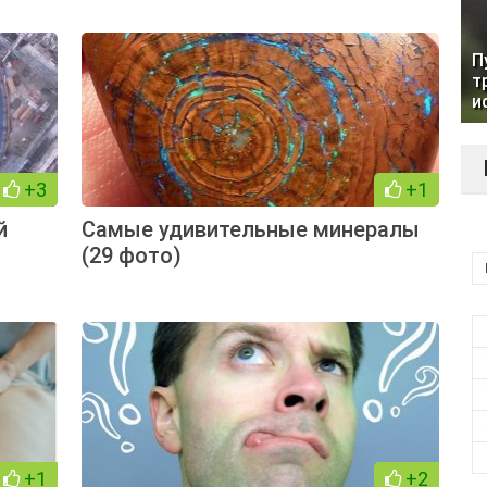
П
т
и
+3
+1
й
Самые удивительные минералы
о
(29 фото)
+1
+2