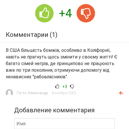
+4
Комментарии (1)
В США більшість бомжів, особливо в Коліфорнії,
навіть не прагнуть щось змінити у своєму житті! Є
багато сімей негрів, де принципово не працюють
вже по три покоління, отримуючи допомогу від
ненависних "рабовласників".
+3
Гість Олександр
8 ноября 2023
Добавление комментария