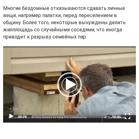
Многие бездомные отказываются сдавать личные
вещи, например палатки, перед переселением в
общину. Более того, некоторые вынуждены делить
жилплощадь со случайными соседями, что иногда
приводит к разрыву семейных пар.
V
i
d
e
o
P
l
a
y
e
00:00
00:00
r