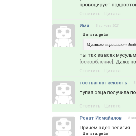
провоцирует подросток,
Ответить
Цитата
Имя
8 августа 2021
Цитата: gotar
Муслимы вырастают долбо
ты так за всех мусульм
[оскорбление]
. Даже п
Ответить
Цитата
гостьвглоткекость
8
тупая овца получила по 
Ответить
Цитата
Ренат Исмайилов
8 ав
Причём здес религия
Цитата: gotar