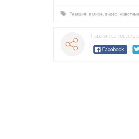
Реакция
,
в мире
,
видео
,
животны
хамство
Поделитесь новостью
Facebook