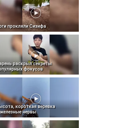
оги прокляли Сизифа
арень раскрыл секреты
опулярных фокусов
ысота, короткая веревка
 железные нервы