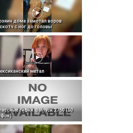
озяин дома замотал воров
 скотч с ног до головы
ексиканский метал
лассные гифки. Выпуск 2760 (50
ифок)