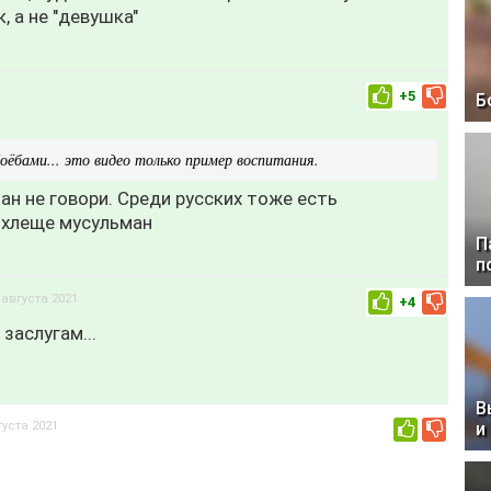
 а не "девушка"
+5
Б
ёбами... это видео только пример воспитания.
ан не говори. Среди русских тоже есть
охлеще мусульман
П
п
 августа 2021
+4
заслугам...
В
густа 2021
и
0