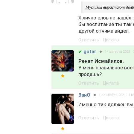
Муслимы вырастают долбо
Я лично слов не нашёл 
бы воспитание ты так 
другой отчима видел.
Ответить
Цитата
gotar
✔
14 августа 2021
Ренат Исмайилов
,
У меня правильное восп
продашь?
Ответить
Цитата
ВанО
1 сентября 2021
11
Именно так должен в
Ответить
Цитата