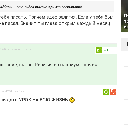
ёбами... это видео только пример воспитания.
П
тебя писать. Причём здес религия. Если у тебя был
т
не писал. Значит ты глаза открыл каждый месяц
и
3 446 комментариев
+1
итание, цыган! Религия есть опиум... почём
8 комментариев
0
ыглядеть УРОК НА ВСЮ ЖИЗНЬ