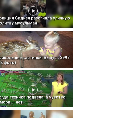
олиция Сиднея разогнала уличную
олитву мусульман
рикольные картинки. Выпуск 3997
58 фото)
огда техника подвела, а чувство
мора — нет