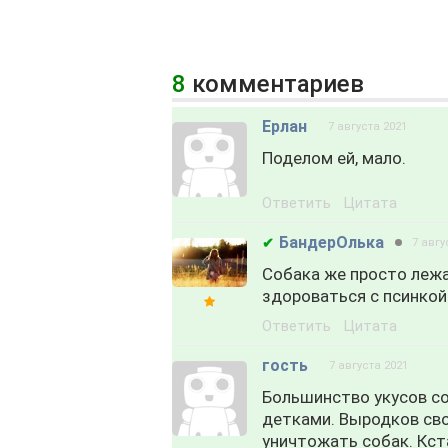
8
комментариев
Ерлан
7 августа 2021
Поделом ей, мало.
Ответить
Цитата
БандерОлька
✔
7 авгу
Собака же просто лежа
здороваться с псинкой
Ответить
Цитата
гость
7 августа 2021
Большинство укусов с
детками. Выродков сво
уничтожать собак. Кста