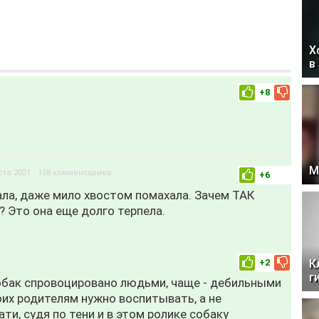
Х
в
+8
М
ста 2021
158 комментариев
+6
ла, даже мило хвостом помахала. Зачем ТАК
? Это она еще долго терпела.
+2
К
г
обак спровоцировано людьми, чаще - дебильными
их родителям нужно воспитывать, а не
ти, судя по тени и в этом ролике собаку