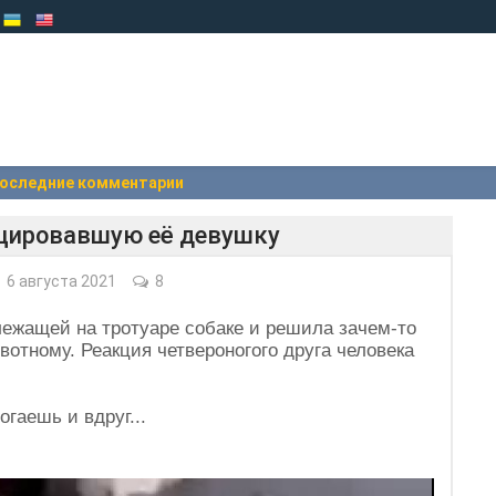
оследние комментарии
оцировавшую её девушку
6 августа 2021
8
лежащей на тротуаре собаке и решила зачем-то
вотному. Реакция четвероногого друга человека
огаешь и вдруг...