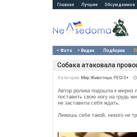
Главная
Лучшее
Обсуждаемое
Фото
Видео
Подборки
П
Собака атаковала пров
Категория:
Мир Животных
,
PEGI 0+
Автор ролика подошла к мирно 
поставить свою ногу на грудь жи
не заставила себя ждать.
Лежишь себе такой, никого не тр
Video