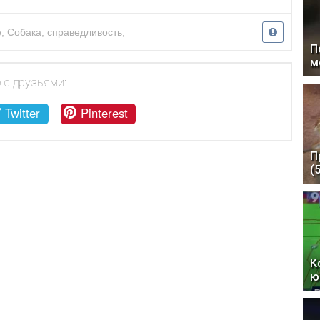
е
,
Собака
,
справедливость
,
П
м
 с друзьями:
Twitter
Pinterest
П
(
К
ю