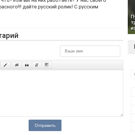
асного!!! дайте русский ролик! С русским
П
т
и
тарий
Отправить