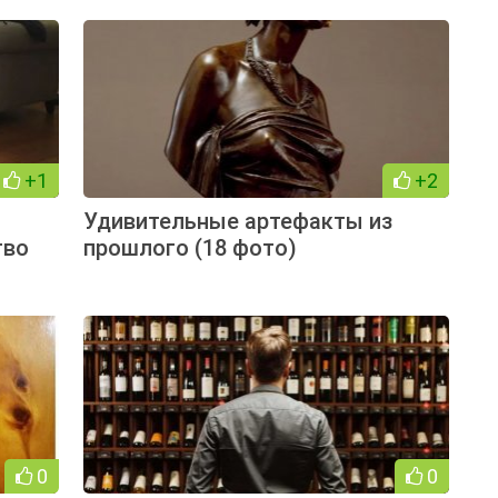
+1
+2
Удивительные артефакты из
тво
прошлого (18 фото)
0
0