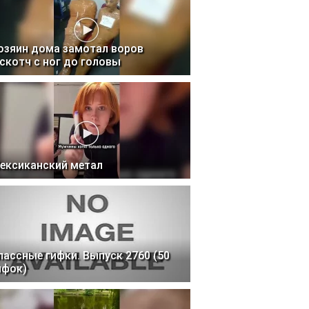
озяин дома замотал воров
 скотч с ног до головы
ексиканский метал
лассные гифки. Выпуск 2760 (50
ифок)