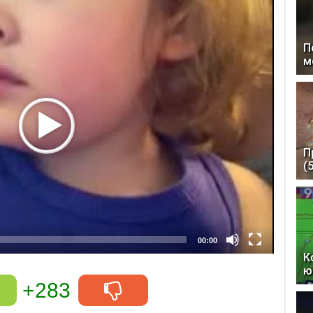
П
м
П
(
00:00
К
ю
+283