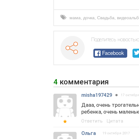
мама
,
дочка
,
Свадьба
,
видеоаль
Поделитесь новостью
Facebook
4
комментария
misha197429
17 октября
Дааа, очень трогательн
ребенка, очень маленьк
Ответить
Цитата
Ольга
19 октября 2017