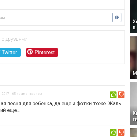
бом
Х
в
 с друзьями:
Twitter
Pinterest
М
 2017
65 комментариев
0
ая песня для ребенка, да еще и фотки тоже. Жаль
ий еще...
К
г
0