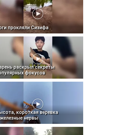
оги прокляли Сизифа
арень раскрыл секреты
опулярных фокусов
ысота, короткая веревка
 железные нервы