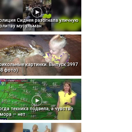
олиция Сиднея разогнала уличную
олитву мусульман
рикольные картинки. Выпуск 3997
58 фото)
огда техника подвела, а чувство
мора — нет