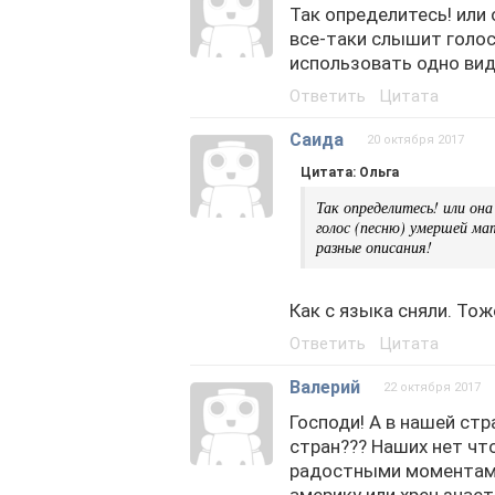
Так определитесь! или
все-таки слышит голос
использовать одно вид
Ответить
Цитата
Саида
20 октября 2017
Цитата: Ольга
Так определитесь! или он
голос (песню) умершей ма
разные описания!
Как с языка сняли. То
Ответить
Цитата
Валерий
22 октября 2017
Господи! А в нашей ст
стран??? Наших нет что
радостными моментами
америку или хрен знает