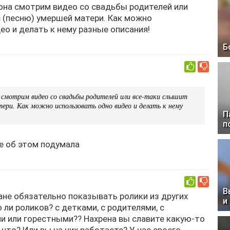
 она смотрим видео со свадьбы родителей или
 (песню) умершей матери. Как можно
ео и делать к нему разные описания!
Б
0
а смотрим видео со свадьбы родителей или все-таки слышит
тери. Как можно использовать одно видео и делать к нему
П
п
же об этом подумала
0
В
ране обязательно показывать ролики из других
и
 ли роликов? с детками, с родителями, с
 или горестными?? Нахрена вы славите какую-то
 что? Или вы на них работаете? У нас своего