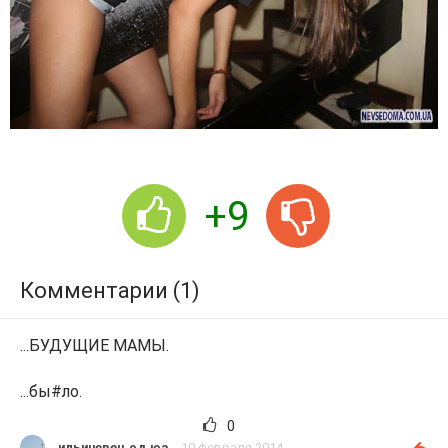
+9
Комментарии (1)
...БУДУЩИЕ МАМЫ.
...
бы#ло
.
0
ильичевец.од.юа
10 февраля 2014