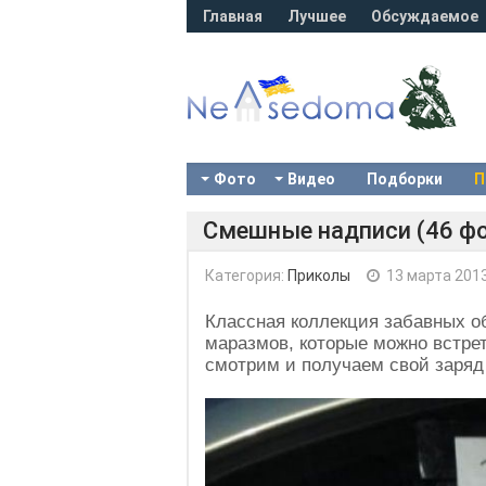
Главная
Лучшее
Обсуждаемое
Фото
Видео
Подборки
П
Смешные надписи (46 фо
Категория:
Приколы
13 марта 201
Классная коллекция забавных о
маразмов, которые можно встре
смотрим и получаем свой заряд