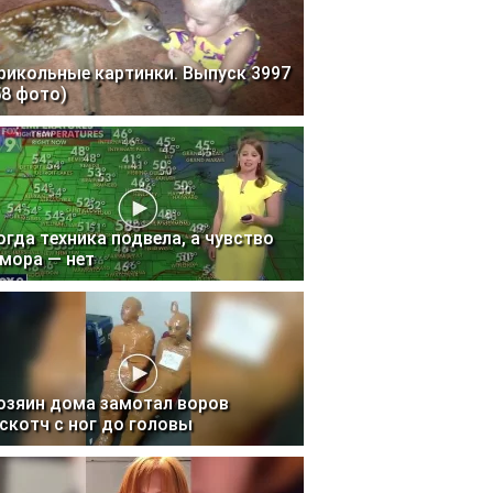
рикольные картинки. Выпуск 3997
58 фото)
огда техника подвела, а чувство
мора — нет
озяин дома замотал воров
 скотч с ног до головы