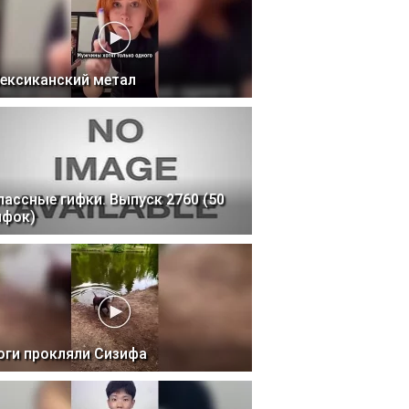
ексиканский метал
лассные гифки. Выпуск 2760 (50
ифок)
оги прокляли Сизифа