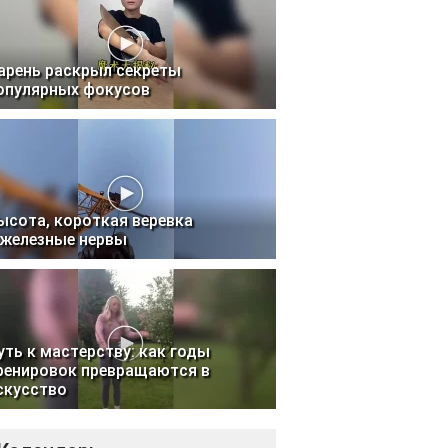
арень раскрыл секреты
опулярных фокусов
ысота, короткая веревка
 железные нервы
уть к мастерству: как годы
ренировок превращаются в
скусство