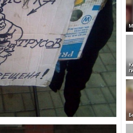
М
К
г
Б