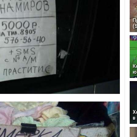
П
(
К
ю
Х
в