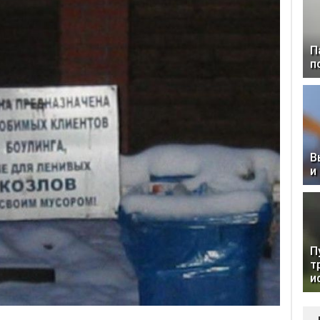
П
п
В
и
П
т
и