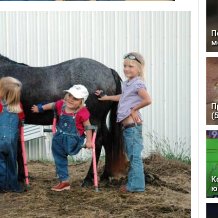
П
м
П
(
К
ю