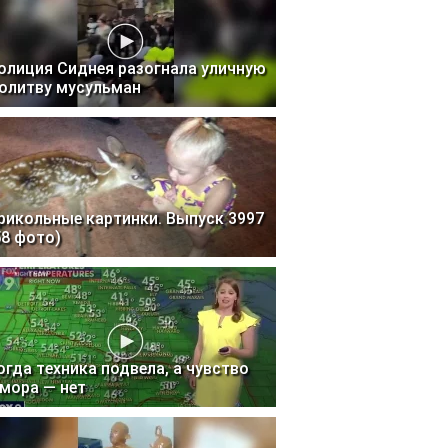
олиция Сиднея разогнала уличную
олитву мусульман
рикольные картинки. Выпуск 3997
58 фото)
огда техника подвела, а чувство
мора — нет