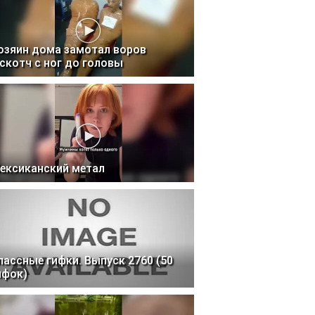
озяин дома замотал воров
 скотч с ног до головы
ексиканский метал
лассные гифки. Выпуск 2760 (50
ифок)