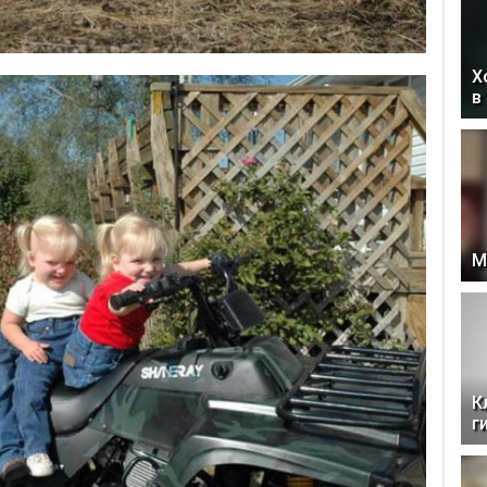
Х
в
М
К
г