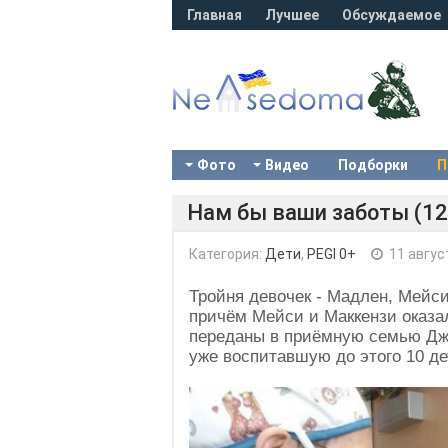
Главная
Лучшее
Обсуждаемое
Фото
Видео
Подборки
П
Нам бы ваши заботы (12
Категория:
Дети
,
PEGI 0+
11 авгус
Тройня девочек - Мадлен, Мейси
причём Мейси и Маккензи оказ
переданы в приёмную семью Дже
уже воспитавшую до этого 10 д