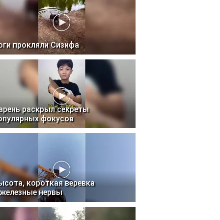
оги прокляли Сизифа
арень раскрыл секреты
опулярных фокусов
ысота, короткая веревка
 железные нервы