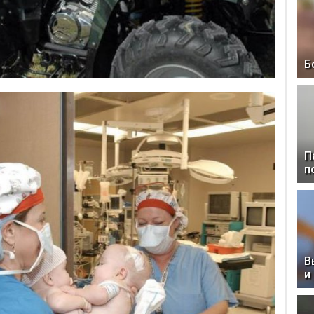
Б
П
п
В
и