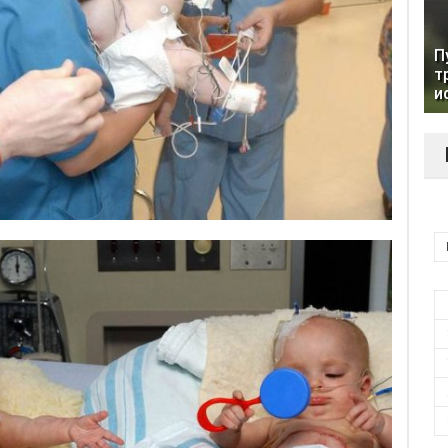
П
т
и