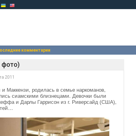
оследние комментарии
 фото)
та 2011
 и Маккензи, родилась в семье наркоманов,
ались сиамскими близнецами. Девочки были
ффа и Дарлы Гаррисон из г. Риверсайд (США),
етей…